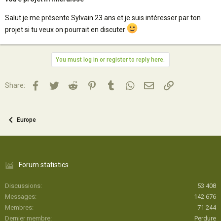
Salut je me présente Sylvain 23 ans et je suis intéresser par ton
projet si tu veux on pourrait en discuter
You must log in or register to reply here.
Facebook
Twitter
Reddit
Pinterest
Tumblr
WhatsApp
Email
Lien
Share:
Europe
Forum statistics
Discussions
53 408
Messages
142 676
Membres
71 244
Dernier membre
Perdure