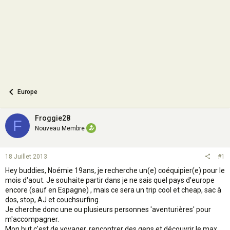
n
Europe
Froggie28
F
Nouveau Membre
18 Juillet 2013
#1
Hey buddies, Noémie 19ans, je recherche un(e) coéquipier(e) pour le
mois d'aout. Je souhaite partir dans je ne sais quel pays d'europe
encore (sauf en Espagne) , mais ce sera un trip cool et cheap, sac à
dos, stop, AJ et couchsurfing.
Je cherche donc une ou plusieurs personnes 'aventurières' pour
m'accompagner.
Mon but c'est de voyager, rencontrer des gens et découvrir le max