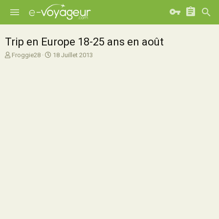
Trip en Europe 18-25 ans en août
A
D
Froggie28
18 Juillet 2013
u
a
t
t
e
e
u
d
r
e
d
d
e
é
l
b
a
u
d
t
i
s
c
u
s
s
i
o