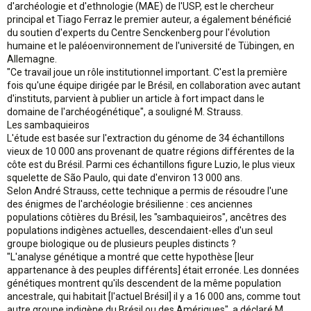
d'archéologie et d'ethnologie (MAE) de l'USP, est le chercheur
principal et Tiago Ferraz le premier auteur, a également bénéficié
du soutien d'experts du Centre Senckenberg pour l'évolution
humaine et le paléoenvironnement de l'université de Tübingen, en
Allemagne.
"Ce travail joue un rôle institutionnel important. C'est la première
fois qu'une équipe dirigée par le Brésil, en collaboration avec autant
d'instituts, parvient à publier un article à fort impact dans le
domaine de l'archéogénétique", a souligné M. Strauss.
Les sambaquieiros
L'étude est basée sur l'extraction du génome de 34 échantillons
vieux de 10 000 ans provenant de quatre régions différentes de la
côte est du Brésil. Parmi ces échantillons figure Luzio, le plus vieux
squelette de São Paulo, qui date d'environ 13 000 ans.
Selon André Strauss, cette technique a permis de résoudre l'une
des énigmes de l'archéologie brésilienne : ces anciennes
populations côtières du Brésil, les "sambaquieiros", ancêtres des
populations indigènes actuelles, descendaient-elles d'un seul
groupe biologique ou de plusieurs peuples distincts ?
"L'analyse génétique a montré que cette hypothèse [leur
appartenance à des peuples différents] était erronée. Les données
génétiques montrent qu'ils descendent de la même population
ancestrale, qui habitait [l'actuel Brésil] il y a 16 000 ans, comme tout
autre groupe indigène du Brésil ou des Amériques", a déclaré M.