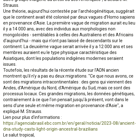
Strauss.
Une théorie, aujourd'hui contestée par l'archéogénétique, suggérait
que le continent avait été colonisé par deux vagues d'Homo sapiens
en provenance d'Asie. La première vague de migration aurait eu lieu
il y a 14 000 ans, avec des individus aux morphologies non
mongoloïdes - semblables à celles des Australiens et des Africains
d'aujourd'hui - mais qui n'ont pas laissé de descendants sur le
continent. La deuxième vague serait arrivée il y a 12 000 ans et ses
membres auraient eu le type physique caractéristique des
Asiatiques, dont les populations indigènes modernes seraient
issues.
Toutefois, les résultats de la récente étude sur l'ADN ancien
montrent qu'il n'y a pas eu deux migrations. "Ce que nous avons, ce
sont des migrations intracontinentales : des gens qui viennent des
Andes, d'Amérique du Nord, d'Amérique du Sud, mais ce sont des
processus locaux. Ces grandes migrations, les données génétiques,
contrairement à ce que l'on pensait jusqu'à présent, vont dans le
sens d'une seule et même migration en provenance d'Asie", a
expliqué M. Strauss.
Lien pour plus d'informations :
https://agenciabrasil.ebc.com.br/en/geral/noticia/2023-08/ancient-
dna-study-casts-light-origin-ancestral-brazilians
Le salut tropical,