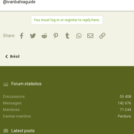
@ivanbahiaguide
You must log in or register to reply here.
Facebook
Twitter
Reddit
Pinterest
Tumblr
WhatsApp
Email
Lien
Share:
Brésil
Forum statistics
Discussions
53 408
Messages
142 676
Membres
71 244
Dernier membre
Perdure
Latest posts