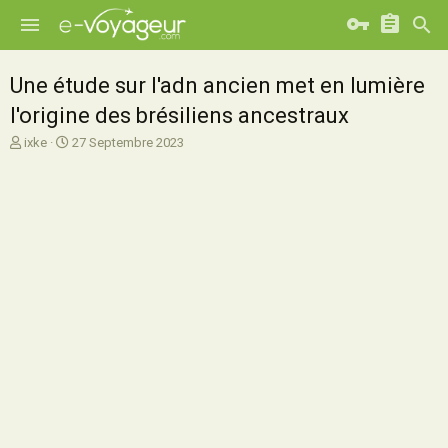
Une étude sur l'adn ancien met en lumière
l'origine des brésiliens ancestraux
A
D
ixke
27 Septembre 2023
u
a
t
t
e
e
u
d
r
e
d
d
e
é
l
b
a
u
d
t
i
s
c
u
s
s
i