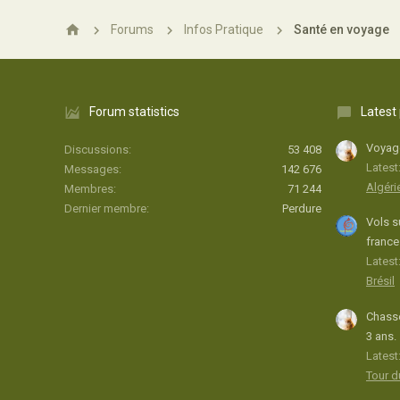
Forums
Infos Pratique
Santé en voyage
Forum statistics
Latest
Voyage
Discussions
53 408
Latest
Messages
142 676
Algéri
Membres
71 244
Dernier membre
Perdure
Vols s
france
Latest:
Brésil
Chasse
3 ans.
Latest
Tour 