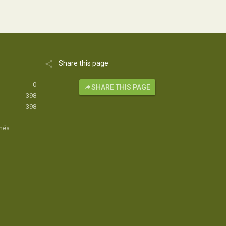
Share this page
0
SHARE THIS PAGE
398
398
hés.