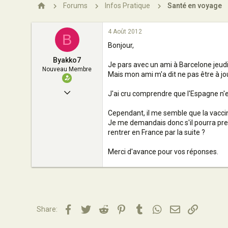
n
Forums
Infos Pratique
Santé en voyage
4 Août 2012
B
Bonjour,
Byakko7
Je pars avec un ami à Barcelone jeudi 
Nouveau Membre
Mais mon ami m'a dit ne pas être à jou
4 Août 2012
J'ai cru comprendre que l'Espagne n'ex
1
Cependant, il me semble que la vaccin
0
Je me demandais donc s'il pourra prendr
rentrer en France par la suite ?
2
Merci d'avance pour vos réponses.
France, Région parisienne
soundcloud.com
Facebook
Twitter
Reddit
Pinterest
Tumblr
WhatsApp
Email
Lien
Share: