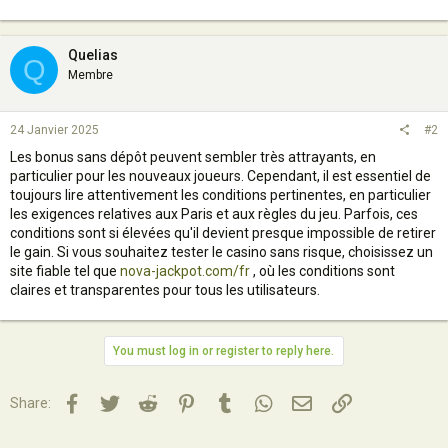
Quelias
Q
Membre
24 Janvier 2025
#2
Les bonus sans dépôt peuvent sembler très attrayants, en
particulier pour les nouveaux joueurs. Cependant, il est essentiel de
toujours lire attentivement les conditions pertinentes, en particulier
les exigences relatives aux Paris et aux règles du jeu. Parfois, ces
conditions sont si élevées qu'il devient presque impossible de retirer
le gain. Si vous souhaitez tester le casino sans risque, choisissez un
site fiable tel que
nova-jackpot.com/fr
, où les conditions sont
claires et transparentes pour tous les utilisateurs.
You must log in or register to reply here.
Facebook
Twitter
Reddit
Pinterest
Tumblr
WhatsApp
Email
Lien
Share: