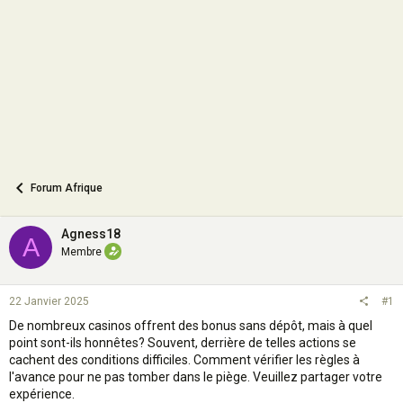
o
n
Forum Afrique
Agness18
A
Membre
22 Janvier 2025
#1
De nombreux casinos offrent des bonus sans dépôt, mais à quel
point sont-ils honnêtes? Souvent, derrière de telles actions se
cachent des conditions difficiles. Comment vérifier les règles à
l'avance pour ne pas tomber dans le piège. Veuillez partager votre
expérience.