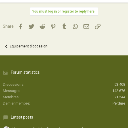
You must log in or register to reply here.
Facebook
Twitter
Reddit
Pinterest
Tumblr
WhatsApp
Email
Lien
Share:
Equipement d'occasion
Forum statistics
Discussions
53 408
Messages
142 676
Membres
71 244
Dernier membre
Perdure
Latest posts