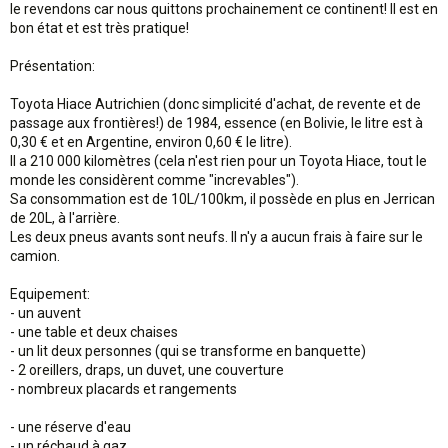
le revendons car nous quittons prochainement ce continent! Il est en
bon état et est très pratique!
Présentation:
Toyota Hiace Autrichien (donc simplicité d'achat, de revente et de
passage aux frontières!) de 1984, essence (en Bolivie, le litre est à
0,30 € et en Argentine, environ 0,60 € le litre).
Il a 210 000 kilomètres (cela n'est rien pour un Toyota Hiace, tout le
monde les considèrent comme "increvables").
Sa consommation est de 10L/100km, il possède en plus en Jerrican
de 20L, à l'arrière.
Les deux pneus avants sont neufs. Il n'y a aucun frais à faire sur le
camion.
Equipement:
- un auvent
- une table et deux chaises
- un lit deux personnes (qui se transforme en banquette)
- 2 oreillers, draps, un duvet, une couverture
- nombreux placards et rangements
- une réserve d'eau
- un réchaud à gaz