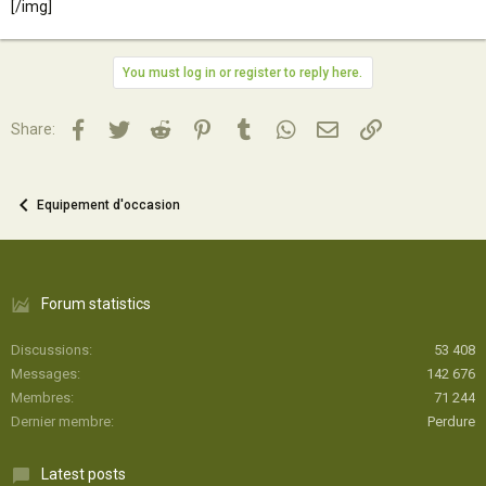
[/img]
You must log in or register to reply here.
Facebook
Twitter
Reddit
Pinterest
Tumblr
WhatsApp
Email
Lien
Share:
Equipement d'occasion
Forum statistics
Discussions
53 408
Messages
142 676
Membres
71 244
Dernier membre
Perdure
Latest posts