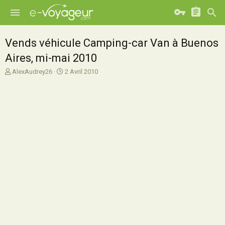
Vends véhicule Camping-car Van à Buenos
Aires, mi-mai 2010
A
D
AlexAudrey26
2 Avril 2010
u
a
t
t
e
e
u
d
r
e
d
d
e
é
l
b
a
u
d
t
i
s
c
u
s
s
i