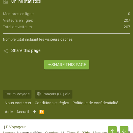
Online statistics
Membres en ligne
0
Visiteurs en ligne
207
Total de visiteurs
207
Nombre total incluant les visiteurs cachés.
Share this page
SHARE THIS PAGE
Forum Voyage
Français (FR) old
Nous contacter
Conditions et règles
Politique de confidentialité
Aide
Accueil
R
S
S
|
E-Voyageur
Queries
11
Time
0.1226s
Memory
16.78MB