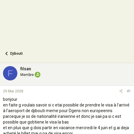
n
Djibouti
filsan
F
Membre
29 Mai 2008
#1
bonjour
en faite g voulais savoir si c etai possible de prendre le visa à l'arrivé
à l'aeroport de djibouti meme pour Dgens non europeenns
parceque je ss de nationalité iranienne et donc je saii pa si c est
possible que gobtiene le visa la bas
et en plus que g dois partir en vacance mercredi le 4 juin et g ai deja
acheté le billet mai g pa de visa encor