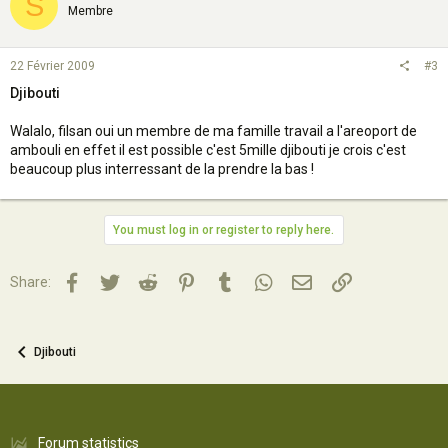
S
Membre
22 Février 2009
#3
Djibouti
Walalo, filsan oui un membre de ma famille travail a l'areoport de
ambouli en effet il est possible c'est 5mille djibouti je crois c'est
beaucoup plus interressant de la prendre la bas !
You must log in or register to reply here.
Facebook
Twitter
Reddit
Pinterest
Tumblr
WhatsApp
Email
Lien
Share:
Djibouti
Forum statistics