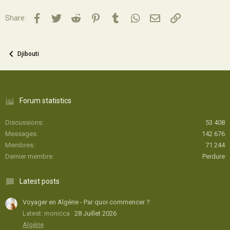
Facebook
Twitter
Reddit
Pinterest
Tumblr
WhatsApp
Email
Lien
Share:
Djibouti
Forum statistics
Discussions
53 408
Messages
142 676
Membres
71 244
Dernier membre
Perdure
Latest posts
Voyager en Algérie - Par quoi commencer ?
Latest: monicca
28 Juillet 2026
Algérie