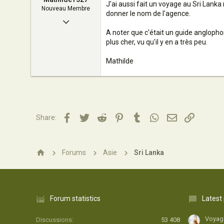
52
J'ai aussi fait un voyage au Sri Lan
Nouveau Membre
donner le nom de l'agence.
11 Avril 2017
A noter que c'était un guide angloph
15
plus cher, vu qu'il y en a très peu.
1
Mathilde
4
46
Facebook
Twitter
Reddit
Pinterest
Tumblr
WhatsApp
Email
Lien
Share:
Forums
Asie
Sri Lanka
Forum statistics
Latest
Voyage
Discussions
53 408