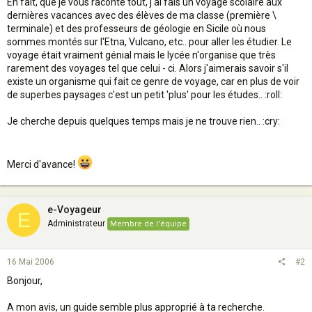
En fait, que je vous raconte tout, j'ai fais un voyage scolaire aux
dernières vacances avec des élèves de ma classe (première \
terminale) et des professeurs de géologie en Sicile où nous
sommes montés sur l'Etna, Vulcano, etc.. pour aller les étudier. Le
voyage était vraiment génial mais le lycée n'organise que très
rarement des voyages tel que celui - ci. Alors j'aimerais savoir s'il
existe un organisme qui fait ce genre de voyage, car en plus de voir
de superbes paysages c'est un petit 'plus' pour les études.. :roll:
Je cherche depuis quelques temps mais je ne trouve rien.. :cry:
Merci d'avance!
e-Voyageur
E
Administrateur
Membre de l'équipe
16 Mai 2006
#2
Bonjour,
A mon avis, un guide semble plus approprié à ta recherche.