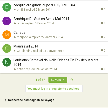
coequipiere guadeloupe du 30/3 au 13/4
E
0
emi31
5 Mars 2014
Amérique Du Sud en Avril / Mai 2014
F
0
fathis
5 Février 2014
Canada
M
0
marjorie_a
27 Janvier 2014
Miami avril 2014
C
0
Caroland49
23 Janvier 2014
Louisiane/Carnaval Nouvelle Orléans Fin Fev debut Mars
N
2014
1
sofiec
19 Janvier 2014
Last
1 of 57
Suivant
You must log in or register to post here.
Recherche compagnon de voyage