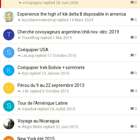
t
p
0
e-Voyageur
28 Juin 2006
a
o
Experience the high of kik delta 8 disposable in america
n
r
0
buzzbarsmokeshop
14 Mars 2024
t
t
e
a
Cherche covoyageurs argentine/chili nov.-déc. 2019
n
T
0
Travelfrog
1 Mai 2019
t
e
Coéquipier USA
S
1
LeLoup
17 Octobre 2016
Coéquipier trek Bolivie + sommets
K
0
Kryl
13 Janvier 2016
Pérou du 9 au 22 septembre 2013
M
4
J.M.
6 Octobre 2015
Tour de l'Amérique Latine
S
3
Valedod
24 Juillet 2015
Voyage au Nicaragua
0
Régis Melin
22 Juin 2015
New York été 2015