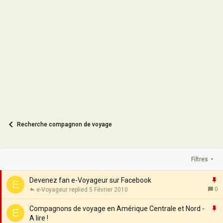
Recherche compagnon de voyage
Filtres
I
Devenez fan e-Voyageur sur Facebook
E
0
e-Voyageur
5 Février 2010
p
o
I
Compagnons de voyage en Amérique Centrale et Nord -
E
r
A lire !