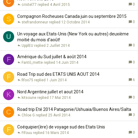
C
0
cristel77
4 Avril 2015
Compagnon Rocheuses Canada juin ou septembre 2015
S
0
stefrandonneur
12 Octobre 2014
Un voyage aux Etats-Unis (New York ou autres) deuxième
U
moitié du mois d'août!
0
UpplEU
2 Juillet 2014
Amérique du Sud juillet & août 2014
F
0
Fantô_mette
14 Juin 2014
Road Trip sud des ETATS UNIS AOUT 2014
F
6
fifoo75
1 Juin 2014
Nord Argentine juillet et aout 2014
K
0
kitsoune
17 Mai 2014
Road trip Eté 2014 Patagonie/Ushuaia/Buenos Aires/Salta
C
3
Chloe G
25 Avril 2014
Coéquipier(ère) de voyage sud des Etats Unis
F
0
Fifouu
16 Mars 2014