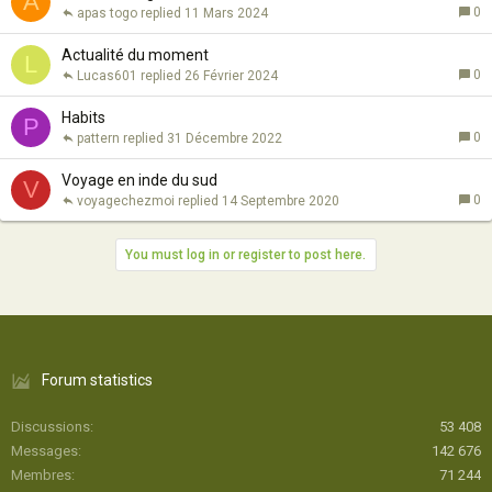
A
0
apas togo
11 Mars 2024
Actualité du moment
L
0
Lucas601
26 Février 2024
Habits
P
0
pattern
31 Décembre 2022
Voyage en inde du sud
V
0
voyagechezmoi
14 Septembre 2020
You must log in or register to post here.
Forum statistics
Discussions
53 408
Messages
142 676
Membres
71 244