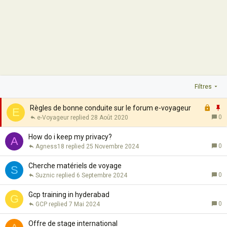
Filtres
F
I
Règles de bonne conduite sur le forum e-voyageur
E
e
0
e-Voyageur
28 Août 2020
r
p
m
o
How do i keep my privacy?
A
é
r
0
Agness18
25 Novembre 2024
t
a
Cherche matériels de voyage
S
n
0
Suznic
6 Septembre 2024
t
e
Gcp training in hyderabad
G
0
GCP
7 Mai 2024
Offre de stage international