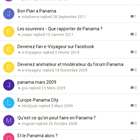
Bon Plan a Panama
J
1
mboheme
28 Septembre 2011
Les souvenirs - Que rapporter de Panama ?
E
2
josper
10 Janvier 2011
Devenez fan e-Voyageur sur Facebook
E
0
e-Voyageur
5 Février 2010
Devenez animateur et modérateur du forum Panama
E
0
e-Voyageur
18 Novembre 2009
panama mars 2009
J
0
jjou
23 Mars 2009
Europe-Panama City
L
0
lolo2juan
5 Mars 2009
Qu'est-ce qu'on peut faire en Panama ?
M
0
mignon
26 Octobre 2008
Et le Panamá alors ?
Q