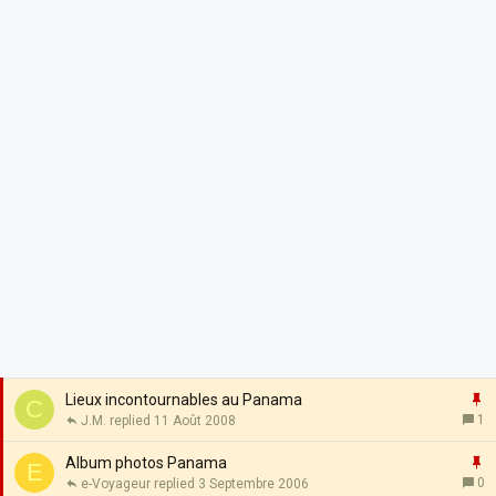
I
Lieux incontournables au Panama
C
1
J.M.
11 Août 2008
p
o
I
Album photos Panama
E
r
0
e-Voyageur
3 Septembre 2006