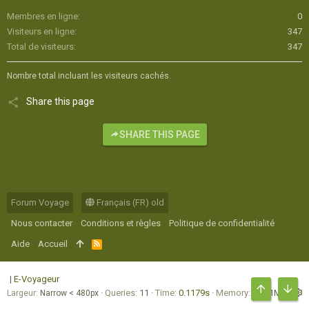
Membres en ligne
0
Visiteurs en ligne
347
Total de visiteurs
347
Nombre total incluant les visiteurs cachés.
Share this page
SHARE THIS PAGE
Forum Voyage
Français (FR) old
Nous contacter
Conditions et règles
Politique de confidentialité
Aide
Accueil
R
S
S
|
E-Voyageur
Queries
11
Time
0.1179s
Memory
12.21MB
Largeur
HAUT
BAS