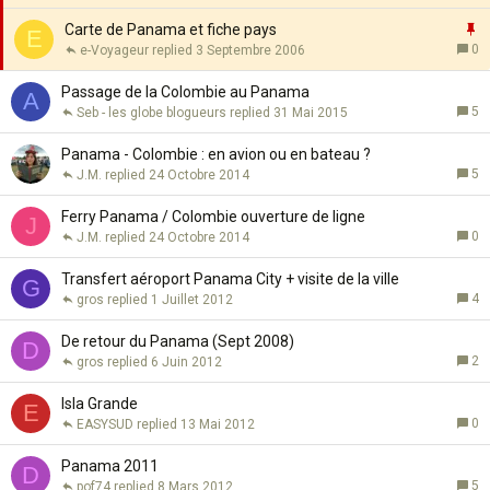
t
p
a
o
I
Carte de Panama et fiche pays
E
n
r
0
e-Voyageur
3 Septembre 2006
t
t
p
e
a
o
Passage de la Colombie au Panama
A
n
r
5
Seb - les globe blogueurs
31 Mai 2015
t
t
e
a
Panama - Colombie : en avion ou en bateau ?
n
5
J.M.
24 Octobre 2014
t
e
Ferry Panama / Colombie ouverture de ligne
J
0
J.M.
24 Octobre 2014
Transfert aéroport Panama City + visite de la ville
G
4
gros
1 Juillet 2012
De retour du Panama (Sept 2008)
D
2
gros
6 Juin 2012
Isla Grande
E
0
EASYSUD
13 Mai 2012
Panama 2011
D
5
pof74
8 Mars 2012