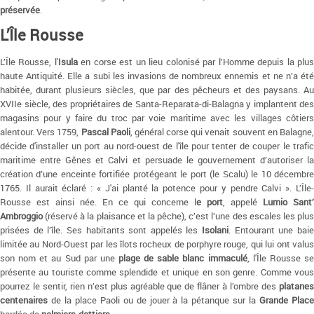
préservée
.
L’Île Rousse
L’Île Rousse, l'
Isula
en corse est un lieu colonisé par l’Homme depuis la plu
haute Antiquité. Elle a subi les invasions de nombreux ennemis et ne n’a été
habitée, durant plusieurs siècles, que par des pêcheurs et des paysans. Au
XVIIe siècle, des propriétaires de Santa-Reparata-di-Balagna y implantent des
magasins pour y faire du troc par voie maritime avec les villages côtiers
alentour. Vers 1759,
Pascal Paoli
, général corse qui venait souvent en Balagne
décide d'installer un port au nord-ouest de l'île pour tenter de couper le trafic
maritime entre Gênes et Calvi et persuade le gouvernement d’autoriser la
création d’une enceinte fortifiée protégeant le port (le Scalu) le 10 décembre
1765. Il aurait éclaré : « J'ai planté la potence pour y pendre Calvi ». L’Île-
Rousse est ainsi née. En ce qui concerne l
e port
, appelé
Lumio Sant’
Ambroggio
(réservé à la plaisance et la pêche), c’est l’une des escales les plus
prisées de l’île. Ses habitants sont appelés les
Isolani
. Entourant une bai
limitée au Nord-Ouest par les îlots rocheux de porphyre rouge, qui lui ont valus
son nom et au Sud par une
plage de sable blanc immaculé
, l'Île Rousse s
présente au touriste comme splendide et unique en son genre. Comme vous
pourrez le sentir, rien n’est plus agréable que de flâner à l’ombre des
platanes
centenaires
de la place Paoli ou de jouer à la pétanque sur la
Grande Plac