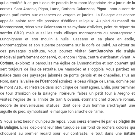
qui a conféré à ce petit coin de paradis le surnom légendaire de
« jardin de la
corse »
. Sant Antonio, Pigna, Lama, Corbara, Calanzana,
Pigna
… sont autant d
perles parfumées aux essences de vergers et jardins. La Balagne est encore
appelée
sainte
tant elle possède d’édifices religieux. Au pied du massif d
Montegrosso
, découvrez
Calenzana
et sa myriade d’oliviers, point de départ du
sentier GR20
, mais aussi les trois villages montagnards du Montegrosso 
Lunghignano et son moulin à huile, Cassano et sa place en étoile,
Montemaggiore et son superbe panorama sur le golfe de Calvi. Au détour de
ces paysages d’altitude, vous pourrez visiter
Sant’Antonino
, nid d’aigle
médiéval parfaitement conservé, ou encore Pigna, centre d’artisanat vivant. A
Corbara
, explorez la baroquissime église de l’Annonciation et son couvent qui
sert toujours de lieu de retraite. De Mausoleo et Pioggiola, vous partirez en
balade dans des paysages jalonnés de ponts génois et de chapelles. Plus au
Nord, dans la vallée de l
’Ostriconi
admirez le beau village de Lama, dominé pa
le mont Astu, et Pietralba dans son cirque de montagnes. Enfin, pour terminer
ce tour d’horizon de la Balagne intérieure, faites un petit tour à Aregno et
visitez l’église de la Trinité de San Giovanni, étonnant chef d’œuvre roman,
décoré de merveilleuses statues, dont celle d’un homme s’extrayant une
aiguille du pied, symbolisant le mal que l’on arrache de l’âme.
Si vous avez besoin d’un peu de repos, vous serez émerveillé par les
plages d
la Balagne
. Elles déploient leur bleu turquoise sur fond de rochers colorés qu
choquent au premier regard pour leur contraste, le tout dans une
nature