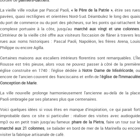
bordée de
palmiers-dattiers
.
La vieille ville voulue par Pascal Paoli,
« le Père de la Patrie »
, étire ses rues
pavées, quasi rectilignes et orientées Nord-Sud. Déambulez le long des quais
du port de commerce ou du port des pêcheurs, sur les ponts qui rattachent le
complexe portuaire à la côte, jusqu'au
marché aux vingt et une colonnes
L'intérieur de la vieille cité offre aux visiteurs l'occasion de flâner à travers les
rues aux noms historiques : Pascal Paoli, Napoléon, les frères Arena, Louis
Philippe ou encore Agilla.
Certaines maisons aux escaliers intérieurs florentins sont remarquables. L’Île
Rousse est très pieuse, alors vous ne pouvez passer à côté de la première
église construite en 1740 : l'église dédiée à
Notre Dame de Miséricorde
, o
encore de l’ancien couvent des franciscains et enfin de l'
église de l'Immaculé
Conception de Marie
.
La ville nouvelle prolonge harmonieusement l'ancienne au-delà de la place
Paoli ombragée par ses platanes plus que centenaires.
Voici quelques idées si vous êtes en manque d’inspiration, ce qui parait fort
improbable dans ce site si particulier : réaliser des visites avec audioguide
mp3 ou en petit train jusqu’au fameux
phare de la Pietra
, faire un tour sur l
marché aux 21 colonnes
, se balader en bord de mer de la Marinella ou encor
visiter la fabrique artisanale de café.