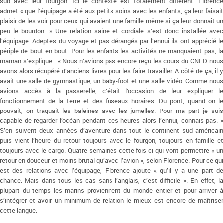
sud avec leur fourgon. Ici le contexte est totalement différent. Florence
admet « que l’équipage a été aux petits soins avec les enfants, ça leur faisait
plaisir de les voir pour ceux qui avaient une famille même si ça leur donnait un
peu le bourdon. » Une relation saine et cordiale s’est donc installée avec
l’équipage. Adeptes du voyage et pas dérangés par l’ennui ils ont apprécié le
périple de bout en bout. Pour les enfants les activités ne manquaient pas, la
maman s’explique : « Nous n’avions pas encore reçu les cours du CNED nous
avons alors récupéré d’anciens livres pour les faire travailler. A côté de ça, il y
avait une salle de gymnastique, un baby-foot et une salle vidéo. Comme nous
avions accès à la passerelle, c’était l’occasion de leur expliquer le
fonctionnement de la terre et des fuseaux horaires. Du pont, quand on le
pouvait, on traquait les baleines avec les jumelles. Pour ma part je suis
capable de regarder l’océan pendant des heures alors l’ennui, connais pas. »
S’en suivent deux années d’aventure dans tout le continent sud américain
puis vient l’heure du retour toujours avec le fourgon, toujours en famille et
toujours avec le cargo. Quatre semaines cette fois ci qui vont permettre « un
retour en douceur et moins brutal qu’avec l’avion », selon Florence. Pour ce qui
est des relations avec l’équipage, Florence ajoute « qu’il y a une part de
chance. Mais dans tous les cas sans l’anglais, c’est difficile ». En effet, la
plupart du temps les marins proviennent du monde entier et pour arriver à
s’intégrer et avoir un minimum de relation le mieux est encore de maîtriser
cette langue.