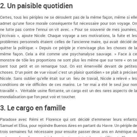
2. Un paisible quotidien
Certes, tous les périples ne se déroulent pas de la même façon, même si elle
admet qu’une force morale conséquente fut nécessaire pour son voyage. On
ne lutte pas contre l’ennui on vit avec. « Pour se souvenir de mes journées,
j’écrivais », ajoute Nicole. Chaque voyage a ses motivations, la fuite et les
problèmes personnels étaient celles de l’ancienne maire, qui avait décidé de
quitter la politique. « Depuis ce périple je n’envisage plus les choses de la
même façon. Cela a été comme une psychanalyse sauvage. » Face à ce
monstre de tôle les proportions ne sont plus les même que sur terre « on se
sent tout petit et on remarque tout. On est émerveillé devant de petites
choses. D’un point de vue visuel c’est un plaisir quotidien » se plaît à préciser
Nicole. Sans oublier qu’elle était sur un lieu de travail, Nicole a relevé « les
conditions de vie difficiles de ces marins. Le 1er mai a été le seul jour non
travaillé ». Véritable usine flottante, un cargo est un des rares aspects de la
mondialisation que l’on peut voir et toucher.
3. Le cargo en famille
Paradoxe avec Rémi et Florence qui ont décidé d’emmener leurs enfants
Samuel et Elisa, pour rejoindre Buenos Aires en partant du Havre. Un périple de
trois semaines fut nécessaire pour ensuite passer deux ans en Amérique du