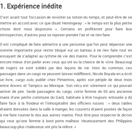
1. Expérience inédite
C’est avant tout l’occasion de revisiter sa notion du temps, et peut-être de se
mettre en accord avec ce que disait Hemingway : « le temps est la plus petite
chose dont nous disposons ». Certains en profiteront pour faire leur
introspection, d’autres pour se reposer prendre l’air et ne rien faire.
Il est compliqué de faire admettre à une personne que l’on peut dépenser une
somme importante pour rester bloqué sur un bateau à ne rien faire tout en
essayant de s’adapter au rythme de vie des marins. Pour le comprendre c’est
encore mieux d’en parler avec ceux qui ont eu la chance de le vivre. Beaucoup
de trajets se sont soldés par des leçons de vie. Hors du commun, ces
passages dans un cargo ne peuvent laisser indifférent, Nicole Boyala en a écrit
un livre,
cargo solo
, publié chez Pimientos, après son périple de deux moi
entre Anvers et Tampico au Mexique. Son vécu est sûrement ce qui pouvait
arriver de pire. Seule passagère du cargo, cette femme de 65 ans ancienne
maire d’une petite commune du Gard, habituée à être toujours entourée a dû
faire face à la froideur et l’inhospitalité des officiers russes : « deux tables
étaient dressées dans la salle à manger, les couverts étaient posées de façon
à me faire tourner le dos aux autres marins. Peut être pour respecter le dicton
qui veut qu’une femme à bord porte malheur. Heureusement des Philippins
beaucoup plus chaleureux ont pris la relève. »