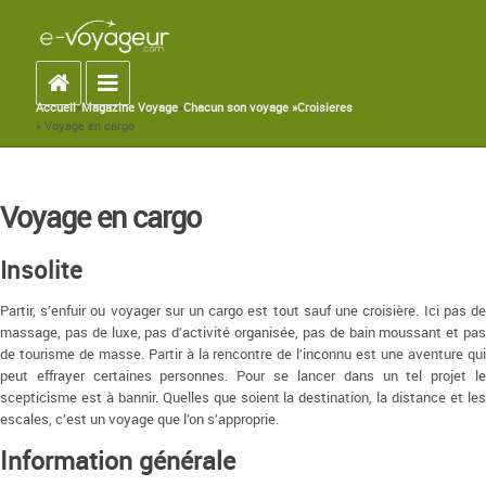
Accueil
Toggle navigation
Accueil
»
Magazine Voyage
»
Chacun son voyage »
Croisieres
You are here
» Voyage en cargo
Voyage en cargo
Insolite
Partir, s’enfuir ou voyager sur un cargo est tout sauf une croisière. Ici pas de
massage, pas de luxe, pas d’activité organisée, pas de bain moussant et pas
de tourisme de masse. Partir à la rencontre de l’inconnu est une aventure qui
peut effrayer certaines personnes. Pour se lancer dans un tel projet le
scepticisme est à bannir. Quelles que soient la destination, la distance et les
escales, c’est un voyage que l’on s’approprie.
Information générale