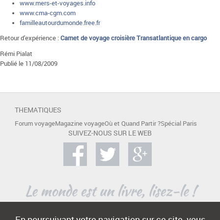
www.mers-et-voyages.info
www.cma-cgm.com
familleautourdumonde.free.fr
Retour d'expérience :
Carnet de voyage croisière Transatlantique en cargo
Rémi Pialat
Publié le 11/08/2009
THEMATIQUES
Forum voyage
Magazine voyage
Où et Quand Partir ?
Spécial Paris
SUIVEZ-NOUS SUR LE WEB
En poursuivant votre navigation sur ce site, vous