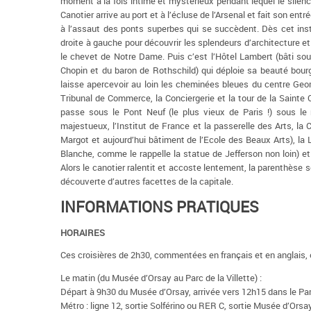
moment à la fois intime et mystérieux pendant lequel le silence
Canotier arrive au port et à l’écluse de l’Arsenal et fait son en
à l’assaut des ponts superbes qui se succèdent. Dès cet insta
droite à gauche pour découvrir les splendeurs d’architecture et 
le chevet de Notre Dame. Puis c’est l’Hôtel Lambert (bâti s
Chopin et du baron de Rothschild) qui déploie sa beauté bour
laisse apercevoir au loin les cheminées bleues du centre Geo
Tribunal de Commerce, la Conciergerie et la tour de la Sainte 
passe sous le Pont Neuf (le plus vieux de Paris !) sous le 
majestueux, l’Institut de France et la passerelle des Arts, la 
Margot et aujourd’hui bâtiment de l’Ecole des Beaux Arts), la 
Blanche, comme le rappelle la statue de Jefferson non loin) e
Alors le canotier ralentit et accoste lentement, la parenthèse se 
découverte d’autres facettes de la capitale.
INFORMATIONS PRATIQUES
HORAIRES
Ces croisières de 2h30, commentées en français et en anglais, 
Le matin (du Musée d’Orsay au Parc de la Villette) :
Départ à 9h30 du Musée d’Orsay, arrivée vers 12h15 dans le Parc
Métro : ligne 12, sortie Solférino ou RER C, sortie Musée d’Orsa