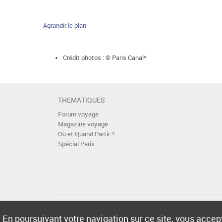
Agrandir le plan
Crédit photos : © Paris Canal*
THEMATIQUES
Forum voyage
Magazine voyage
Où et Quand Partir ?
Spécial Paris
En poursuivant votre navigation sur ce site, vous accept