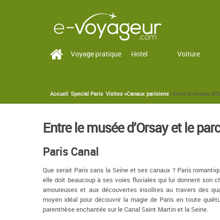
Voyage pratique
Vol
Hotel
Voiture
Accueil
»
Special Paris
»
Visites »
Canaux parisiens
» Entre le musée d’Or
You are here
Entre le musée d’Orsay et le parc 
Paris Canal
Que serait Paris sans la Seine et ses canaux ? Paris romantiq
elle doit beaucoup à ses voies fluviales qui lui donnent son c
amoureuses et aux découvertes insolites au travers des qu
moyen idéal pour découvrir la magie de Paris en toute quié
parenthèse enchantée sur le Canal Saint Martin et la Seine.