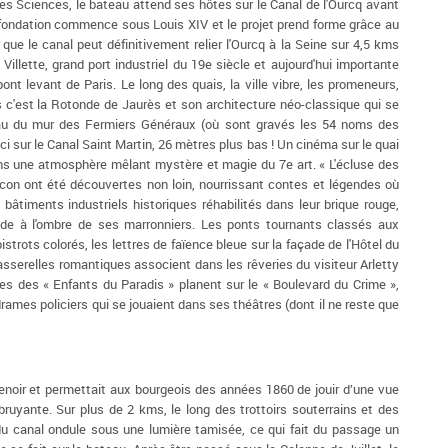
 des Sciences, le bateau attend ses hôtes sur le Canal de l'Ourcq avant
 fondation commence sous Louis XIV et le projet prend forme grâce au
que le canal peut définitivement relier l'Ourcq à la Seine sur 4,5 kms
Villette, grand port industriel du 19e siècle et aujourd'hui importante
ont levant de Paris. Le long des quais, la ville vibre, les promeneurs,
 c'est la Rotonde de Jaurès et son architecture néo-classique qui se
eau du mur des Fermiers Généraux (où sont gravés les 54 noms des
i sur le Canal Saint Martin, 26 mètres plus bas ! Un cinéma sur le quai
ans une atmosphère mêlant mystère et magie du 7e art. « L'écluse des
con ont été découvertes non loin, nourrissant contes et légendes où
 bâtiments industriels historiques réhabilités dans leur brique rouge,
nde à l'ombre de ses marronniers. Les ponts tournants classés aux
strots colorés, les lettres de faïence bleue sur la façade de l'Hôtel du
asserelles romantiques associent dans les rêveries du visiteur Arletty
es des « Enfants du Paradis » planent sur le « Boulevard du Crime »,
mes policiers qui se jouaient dans ses théâtres (dont il ne reste que
enoir et permettait aux bourgeois des années 1860 de jouir d’une vue
 bruyante. Sur plus de 2 kms, le long des trottoirs souterrains et des
u canal ondule sous une lumière tamisée, ce qui fait du passage un