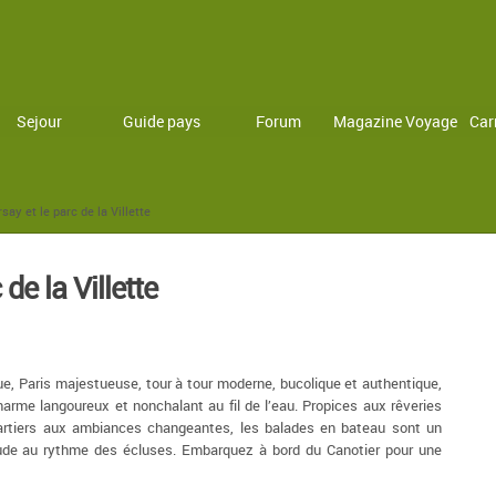
Sejour
Guide pays
Forum
Magazine Voyage
Car
say et le parc de la Villette
de la Villette
ue, Paris majestueuse, tour à tour moderne, bucolique et authentique,
harme langoureux et nonchalant au fil de l’eau. Propices aux rêveries
artiers aux ambiances changeantes, les balades en bateau sont un
tude au rythme des écluses. Embarquez à bord du Canotier pour une