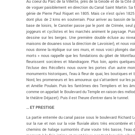
Au coeur du Parc de la Villette, près de la Géode et de la Cité
de voguer paisiblement en direction du Canal Saint Martin. Sa
génie de Pierre Paul Riquet en 1805. Mais ce n'est qu'en 1825 
dont plus de 2 kms en souterrain. Pour arriver au bassin de la 
base de loisirs, le Canotier passe par le pont de Crimée, seul p
joggeurs et cyclistes et les marchés animent le paysage. Puis
dessine sur les berges. Une première double écluse au niv
maisons de douanes sous la direction de Lavoisier), et nous voic
nous donne la réplique sur ses murs, et nous voici plongés d
morts » nous rappelle que les fondations du gibet de Montfau
fleurissent sorcières et Mandragore. Plus loin, après quelques
l'écluse des Récollets nous ouvre les portes d'un autre mo
monuments historiques, l'eau à fleur de quai, les boutiques et bi
Nord, les promeneurs et les amoureux qui s'attardent sur les p
et Amélie Poulain. Puis les fantômes des Templiers et les âm
comme on appelait le Boulevard du Temple en raison des mélodra
le théâtre Déjazet). Puis il est l'heure d'entrer dans le tunnel.
... ET PRESTIGE
La partie enterrée du canal passe sous le boulevard Richard L
sur la rue et non sur la voie fluviale alors très encombrée et
chemins de halage surmontés d’une voute très basse, l’eau d