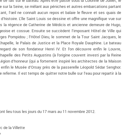
 se fait sur le bateau. Après être passé sous la Colonne de Juillet, le
trée sur la Seine, se mêlant aux péniches et autres embarcations partant
nt, l’œil ne connaît aucun repos et balaie le fleuve et ses quais de
d’histoire. L’île Saint Louis se dessine et offre une magnifique vue sur
ous la régence de Catherine de Médicis et ancienne demeure de Hugo,
geoise et cossue. Ensuite se succèdent l’imposant Hôtel de Ville qui
rges Pompidou ; l’Hôtel Dieu, le sommet de la Tour Saint Jacques, le
Chapelle, le Palais de Justice et la Place Royale Dauphine. Le bateau
regard de son fondateur Henri IV. Et l’on découvre enfin le Louvre,
Chapelle des Petits Augustins (à l’origine couvent investi par la Reine
Légion d’honneur (qui a fortement inspiré les architectes de la Maison
t enfin le Musée d’Orsay près de la passerelle Léopold Sédar Senghor.
referme. Il est temps de quitter notre bulle sur l’eau pour repartir à la
ont lieu tous les jours du 17 mars au 11 novembre 2012.
 de la Villette
y