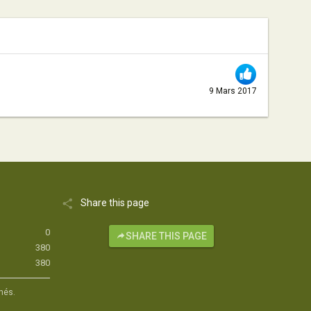
9 Mars 2017
Share this page
0
SHARE THIS PAGE
380
380
hés.