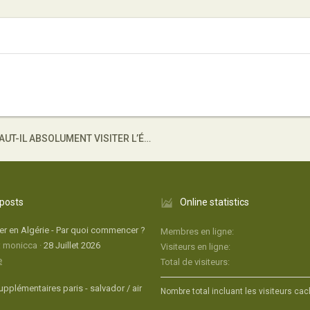
POURQUOI FAUT-IL ABSOLUMENT VISITER L’ÉGYPTE ?
 posts
Online statistics
r en Algérie - Par quoi commencer ?
Membres en ligne
: monicca
28 Juillet 2026
Visiteurs en ligne
e
Total de visiteurs
upplémentaires paris - salvador / air
Nombre total incluant les visiteurs cac