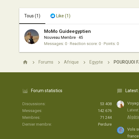
Tous
(1)
Like
(1)
MoMo Guideegyptien
Nouveau Membre
·
45
Messages
0
Reaction score
0
Points
0
Forums
Afrique
Egypte
Forum statistics
Latest
Voyage
Discussions
53 408
Latest
Messages
142 676
Algéri
Membres
71 244
Dernier membre
Perdure
Vols s
france