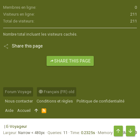
Membres en ligne
0
Visiteurs en ligne
211
Total de visiteurs
211
Nombre total incluant les visiteurs cachés.
Share this page
SHARE THIS PAGE
Forum Voyage
Français (FR) old
Nous contacter
Conditions et règles
Politique de confidentialité
Aide
Accueil
R
S
S
|
E-Voyageur
Queries
11
Time
0.2325s
Memory
16.75MB
Largeur
HAUT
BAS