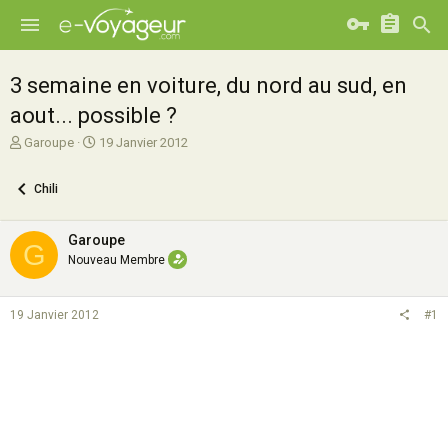
3 semaine en voiture, du nord au sud, en
aout... possible ?
A
D
Garoupe
19 Janvier 2012
u
a
t
t
Chili
e
e
u
d
r
e
Garoupe
G
d
d
Nouveau Membre
e
é
l
b
a
u
19 Janvier 2012
#1
d
t
i
s
c
u
s
s
i