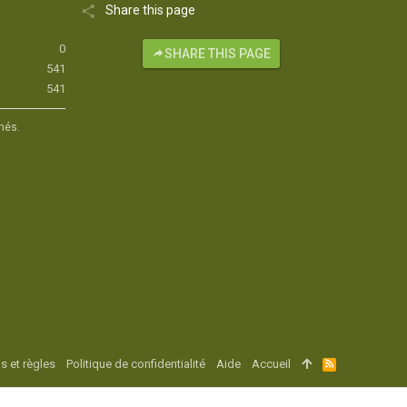
Share this page
0
SHARE THIS PAGE
541
541
hés.
s et règles
Politique de confidentialité
Aide
Accueil
R
S
S