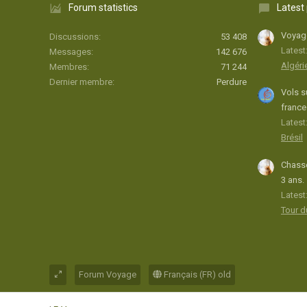
Forum statistics
Latest
Voyage
Discussions
53 408
Latest
Messages
142 676
Algéri
Membres
71 244
Dernier membre
Perdure
Vols s
france
Latest:
Brésil
Chasse
3 ans.
Latest
Tour 
Forum Voyage
Français (FR) old