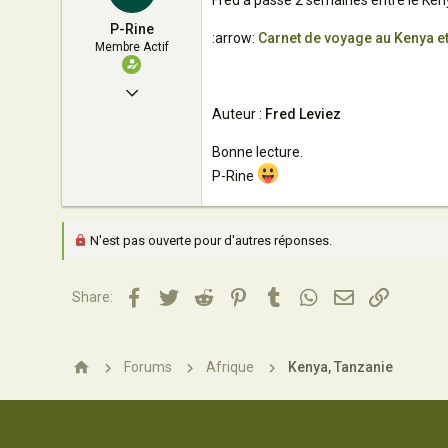
Fred a passé 2 semaines entre le Keny
P-Rine
:arrow:
Carnet de voyage au Kenya e
Membre Actif
4 Avril 2008
Auteur :
Fred Leviez
100
0
Bonne lecture.
P-Rine
33
Paris
N'est pas ouverte pour d'autres réponses.
Facebook
Twitter
Reddit
Pinterest
Tumblr
WhatsApp
Email
Lien
Share:
Forums
Afrique
Kenya, Tanzanie