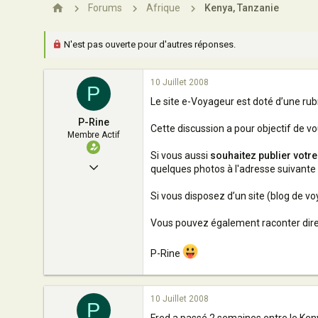
n
Forums
Afrique
Kenya, Tanzanie
N'est pas ouverte pour d'autres réponses.
10 Juillet 2008
P
Le site e-Voyageur est doté d’une ru
P-Rine
Cette discussion a pour objectif de v
Membre Actif
Si vous aussi
souhaitez publier votr
4 Avril 2008
quelques photos à l'adresse suivante 
100
Si vous disposez d’un site (blog de v
0
Vous pouvez également raconter direct
33
Paris
P-Rine
10 Juillet 2008
P