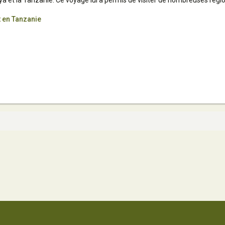
a et la Tanzanie. Ce voyage lui a permis de visiter de nombreuses régio
t en Tanzanie