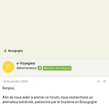
o
n
Bourgogne
e-Voyageur
E
Administrateur
Membre de l'équipe
18 Novembre 2009
#1
Bonjour,
Afin de nous aider à animer ce forum, nous recherchons un
animateur bénévole, passionné par le tourisme en Bourgogne.