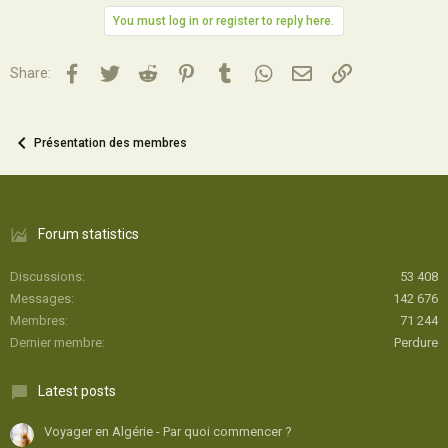
You must log in or register to reply here.
Facebook
Twitter
Reddit
Pinterest
Tumblr
WhatsApp
Email
Lien
Share:
Présentation des membres
Forum statistics
Discussions
53 408
Messages
142 676
Membres
71 244
Dernier membre
Perdure
Latest posts
Voyager en Algérie - Par quoi commencer ?