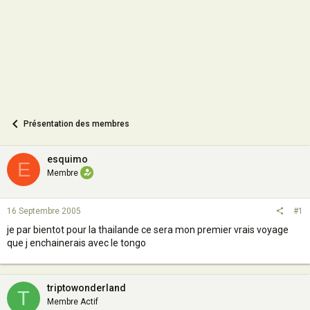
n
Présentation des membres
esquimo
E
Membre
16 Septembre 2005
#1
je par bientot pour la thailande ce sera mon premier vrais voyage
que j enchainerais avec le tongo
triptowonderland
T
Membre Actif