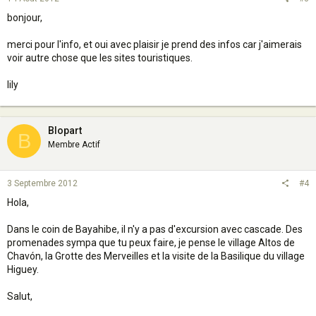
bonjour,
merci pour l'info, et oui avec plaisir je prend des infos car j'aimerais
voir autre chose que les sites touristiques.
lily
Blopart
B
Membre Actif
3 Septembre 2012
#4
Hola,
Dans le coin de Bayahibe, il n'y a pas d'excursion avec cascade. Des
promenades sympa que tu peux faire, je pense le village Altos de
Chavón, la Grotte des Merveilles et la visite de la Basilique du village
Higuey.
Salut,