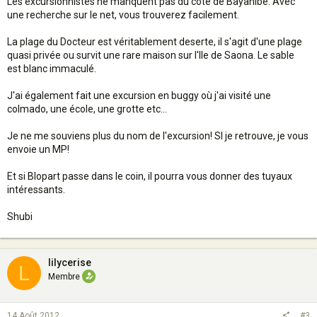
Les excursionnistes ne manquent pas du côté de Bayahibe. Avec
une recherche sur le net, vous trouverez facilement.
La plage du Docteur est véritablement deserte, il s'agit d'une plage
quasi privée ou survit une rare maison sur l'Ile de Saona. Le sable
est blanc immaculé.
J'ai également fait une excursion en buggy où j'ai visité une
colmado, une école, une grotte etc...
Je ne me souviens plus du nom de l'excursion! SI je retrouve, je vous
envoie un MP!
Et si Blopart passe dans le coin, il pourra vous donner des tuyaux
intéressants.
Shubi
lilycerise
L
Membre
14 Août 2012
#3