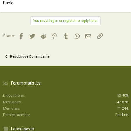
Pablo
You must log in or register to reply here.
Facebook
Twitter
Reddit
Pinterest
Tumblr
WhatsApp
Email
Lien
Share:
République Dominicaine
Forum statistics
Discussions
53 408
Messages
142 676
Membres
71 244
Dernier membre
Perdure
Latest posts