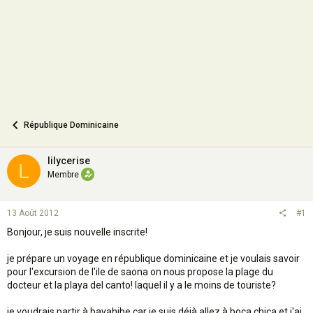
n
République Dominicaine
lilycerise
L
Membre
13 Août 2012
#1
Bonjour, je suis nouvelle inscrite!
je prépare un voyage en république dominicaine et je voulais savoir
pour l'excursion de l'ile de saona on nous propose la plage du
docteur et la playa del canto! laquel il y a le moins de touriste?
je voudrais partir à bayahibe car je suis déjà allez à boca chica et j'ai