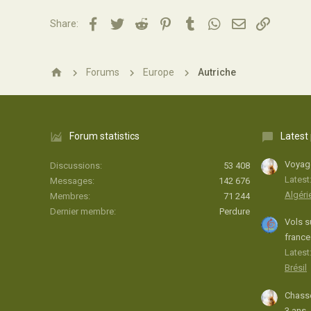
Facebook
Twitter
Reddit
Pinterest
Tumblr
WhatsApp
Email
Lien
Share:
Forums
Europe
Autriche
Forum statistics
Latest
Voyage
Discussions
53 408
Latest
Messages
142 676
Algéri
Membres
71 244
Dernier membre
Perdure
Vols s
france
Latest:
Brésil
Chasse
3 ans.