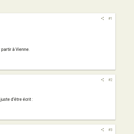
#1
 partir à Vienne.
#2
uste d'être écrit :
#3