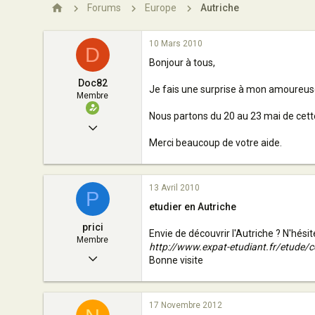
n
Forums
Europe
Autriche
10 Mars 2010
D
Bonjour à tous,
Doc82
Je fais une surprise à mon amoureuse q
Membre
Nous partons du 20 au 23 mai de cette 
10 Mars 2010
Merci beaucoup de votre aide.
1
0
13 Avril 2010
5
P
etudier en Autriche
Belgique
prici
Envie de découvrir l'Autriche ? N'hésite
Membre
http://www.expat-etudiant.fr/etude/
26 Mars 2010
Bonne visite
10
0
17 Novembre 2012