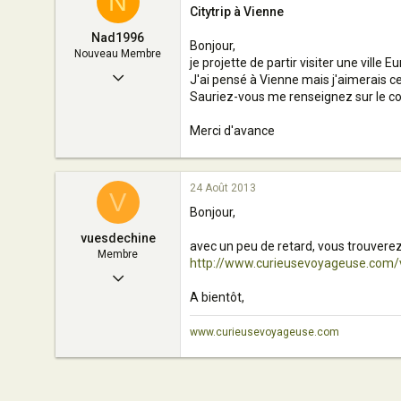
N
8
Citytrip à Vienne
france
Nad1996
Bonjour,
Nouveau Membre
je projette de partir visiter une ville
17 Novembre 2012
J'ai pensé à Vienne mais j'aimerais c
Sauriez-vous me renseignez sur le coût 
1
0
Merci d'avance
2
Belgique
24 Août 2013
V
Bonjour,
vuesdechine
avec un peu de retard, vous trouverez
Membre
http://www.curieusevoyageuse.com/v
27 Juillet 2009
A bientôt,
25
0
www.curieusevoyageuse.com
11
chine