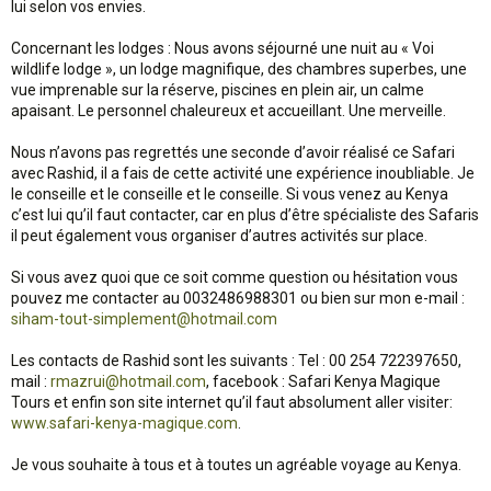
lui selon vos envies.
Concernant les lodges : Nous avons séjourné une nuit au « Voi
wildlife lodge », un lodge magnifique, des chambres superbes, une
vue imprenable sur la réserve, piscines en plein air, un calme
apaisant. Le personnel chaleureux et accueillant. Une merveille.
Nous n’avons pas regrettés une seconde d’avoir réalisé ce Safari
avec Rashid, il a fais de cette activité une expérience inoubliable. Je
le conseille et le conseille et le conseille. Si vous venez au Kenya
c’est lui qu’il faut contacter, car en plus d’être spécialiste des Safaris
il peut également vous organiser d’autres activités sur place.
Si vous avez quoi que ce soit comme question ou hésitation vous
pouvez me contacter au 0032486988301 ou bien sur mon e-mail :
siham-tout-simplement@hotmail.com
Les contacts de Rashid sont les suivants : Tel : 00 254 722397650,
mail :
rmazrui@hotmail.com
, facebook : Safari Kenya Magique
Tours et enfin son site internet qu’il faut absolument aller visiter:
www.safari-kenya-magique.com
.
Je vous souhaite à tous et à toutes un agréable voyage au Kenya.