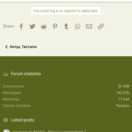
You must log in or register to reply here.
Facebook
Twitter
Reddit
Pinterest
Tumblr
WhatsApp
Email
Lien
Share:
Kenya, Tanzanie
Forum statistics
Discussions
53 408
Messages
142 676
Membres
71 244
Dernier membre
Perdure
Latest posts
Voyager en Algérie - Par quoi commencer ?