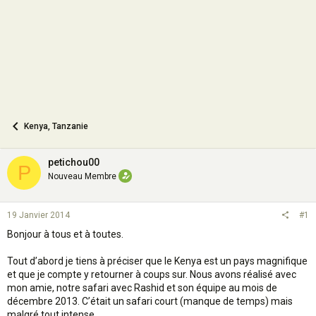
n
Kenya, Tanzanie
petichou00
P
Nouveau Membre
19 Janvier 2014
#1
Bonjour à tous et à toutes.
Tout d’abord je tiens à préciser que le Kenya est un pays magnifique
et que je compte y retourner à coups sur. Nous avons réalisé avec
mon amie, notre safari avec Rashid et son équipe au mois de
décembre 2013. C’était un safari court (manque de temps) mais
malgré tout intense.