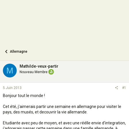
n
Allemagne
Mathilde-veux-partir
M
Nouveau Membre
5 Juin 2013
#1
Bonjour tout le monde !
Cet été, j'aimerais partir une semaine en allemagne pour visiter le
pays, des musés, et decouvrir la vie allemande.
Etudiante avec peu de moyen, et avec une réélle envie d'integration,
j'adorerais passer cette semaine dans une famille allemande, à