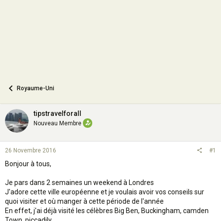
n
Royaume-Uni
tipstravelforall
Nouveau Membre
26 Novembre 2016
#1
Bonjour à tous,
Je pars dans 2 semaines un weekend à Londres
J'adore cette ville européenne et je voulais avoir vos conseils sur
quoi visiter et où manger à cette période de l'année
En effet, j'ai déjà visité les célèbres Big Ben, Buckingham, camden
Town, piccadily...