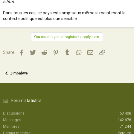
e.htm
Dans tous les cas, ce pays est somptueux même si maintenant le
contexte politique est plus que sensible
You must log in or register to reply here.
Facebook
Twitter
Reddit
Pinterest
Tumblr
WhatsApp
Email
Lien
Share:
Zimbabwe
Forum statistics
Discussions
53 408
Messages
142 676
Membres
71 244
Dernier membre
Perdure