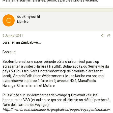
Mais je n'y suis jamais allée, perso, à part les Chutes Victoria.
cookmyworld
C
Membre
5 Janvier 2011
#7
où aller au Zimbabwe...
Bonjour,
Septembre est une super période où la chaleur n'est pas trop
écrasante ! à visiter : Harare (1j suffit), Bulawayo (2 ou 3ème ville du
pays où vous trouverez notamment bcp de produits d'artisanat
local), Victoria Falls (bien évidemment), le Lac Kariba est pas mal
avec réserve superbe à faire en 2j avec un 4X4, ManaPools,
Hwange, Chimanimani et Mutare
Plus d'info sur un vieux carnet de voyage qui m'avait valu les
honneurs de VSD (et oui en ce tps pas si lointoin on n'était pas bcp à
faire des carnets de voyage!) :
http://membres.multimania.fr/gregbalssa/pages/voyages/zimbabw