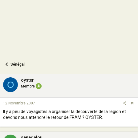
o
n
Sénégal
oyster
O
Membre
12 Novembre 2007
#1
Il y a peu de voyagistes a organiser la découverte de la région et
devons nous attendre le retour de FRAM ? OYSTER.
senegalou