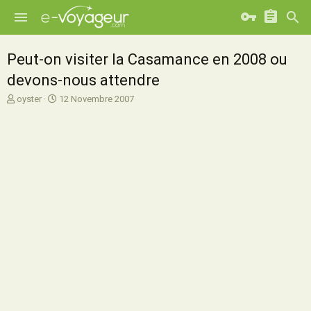
Peut-on visiter la Casamance en 2008 ou
devons-nous attendre
A
D
oyster
12 Novembre 2007
u
a
t
t
e
e
u
d
r
e
d
d
e
é
l
b
a
u
d
t
i
s
c
u
s
s
i