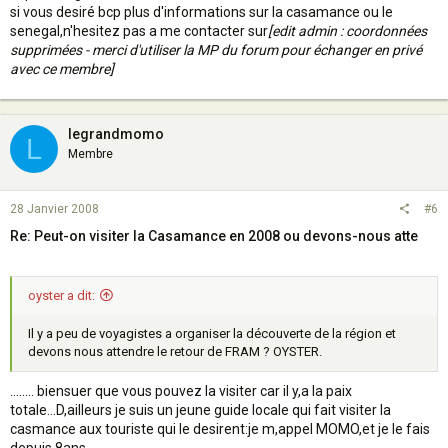
si vous desiré bcp plus d'informations sur la casamance ou le
senegal,n'hesitez pas a me contacter sur
[edit admin : coordonnées
supprimées - merci d'utiliser la MP du forum pour échanger en privé
avec ce membre]
legrandmomo
L
Membre
28 Janvier 2008
#6
Re: Peut-on visiter la Casamance en 2008 ou devons-nous atte
oyster a dit:
Il y a peu de voyagistes a organiser la découverte de la région et
devons nous attendre le retour de FRAM ? OYSTER.
........ biensuer que vous pouvez la visiter car il y,a la paix
totale...D,ailleurs je suis un jeune guide locale qui fait visiter la
casmance aux touriste qui le desirent:je m,appel MOMO,et je le fais