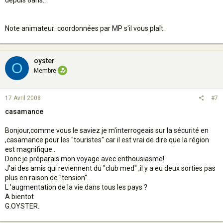
depuis 8ans..
Note animateur: coordonnées par MP s'il vous plaît.
oyster
O
Membre
17 Avril 2008
#7
casamance
Bonjour,comme vous le saviez je m'interrogeais sur la sécurité en
,casamance pour les "touristes" car il est vrai de dire que la région
est magnifique..
Donc je préparais mon voyage avec enthousiasme!
J'ai des amis qui reviennent du "club med" ,il y a eu deux sorties pas
plus en raison de "tension".
L 'augmentation de la vie dans tous les pays ?
A bientot
G.OYSTER.