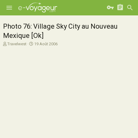
Photo 76: Village Sky City au Nouveau
Mexique [Ok]
A
D
Travelwest
19 Août 2006
u
a
t
t
e
e
u
d
r
e
d
d
e
é
l
b
a
u
d
t
i
s
c
u
s
s
i