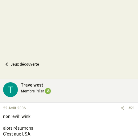
o
n
Jeux découverte
Travelwest
T
Membre Pilier
22 Août 2006
#21
non :evil: :wink:
alors résumons
C'est aux USA