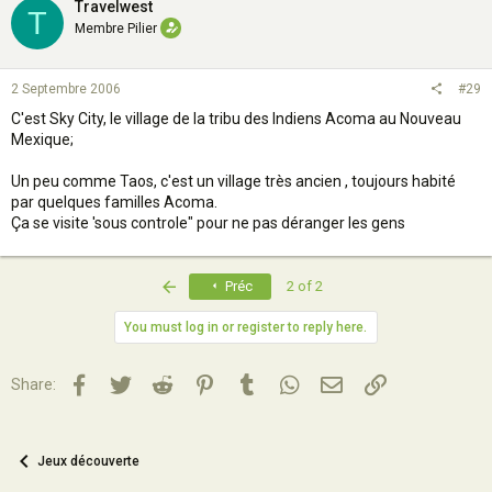
Travelwest
T
Membre Pilier
2 Septembre 2006
#29
C'est Sky City, le village de la tribu des Indiens Acoma au Nouveau
Mexique;
Un peu comme Taos, c'est un village très ancien , toujours habité
par quelques familles Acoma.
Ça se visite 'sous controle" pour ne pas déranger les gens
First
Préc
2 of 2
You must log in or register to reply here.
Facebook
Twitter
Reddit
Pinterest
Tumblr
WhatsApp
Email
Lien
Share:
Jeux découverte