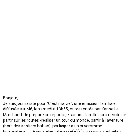
n
Bonjour,
Je suis journaliste pour "C'est ma vie", une émission familiale
diffusée sur M6, le samedi à 13h55, et présentée par Karine Le
Marchand. Je prépare un reportage sur une famille qui a décidé de
partir sur les routes -réaliser un tour du monde, partir à l'aventure
(hors des sentiers battus), participer à un programme
humanitaire...-. Si vous êtes intéressé(e)(s) ou si vous souhaitez