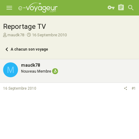
Reportage TV
A
D
maudk78
16 Septembre 2010
u
a
t
t
A chacun son voyage
e
e
u
d
r
e
maudk78
M
d
d
Nouveau Membre
e
é
l
b
a
u
16 Septembre 2010
#1
d
t
i
s
c
u
s
s
i
o