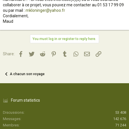
collaborer à ce projet, vous pouvez me contacter au 01 53 17 99 09
ou par mail :
mkloninger@yahoo.fr
Cordialement,
Maud
You must log in or register to reply here.
Facebook
Twitter
Reddit
Pinterest
Tumblr
WhatsApp
Email
Lien
Share:
A chacun son voyage
Forum statistics
Discussions
53 408
Messages
142 676
Membres
71 244