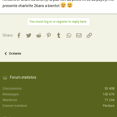
presente charlotte 26ans a bientot
You must log in or register to reply here.
Facebook
Twitter
Reddit
Pinterest
Tumblr
WhatsApp
Email
Lien
Share:
Océanie
Forum statistics
Discussions
53 408
Messages
142 676
Membres
71 244
Dernier membre
Perdure