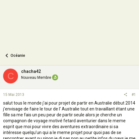
n
Océanie
chacha42
C
Nouveau Membre
15 Mai 2013
#1
salut tous le monde j'ai pour projet de partir en Australie début 2014
j'envisage de faire le tour de l' Australie tout en travaillant étant une
fille sa me fais un peu peur de partir seule alors je cherche un
compagnon de voyage motivé fetard aventurier dans le meme
esprit que moi pour vivre des aventures extraordinaire si sa
intéresse quelqu'un qui a le meme projet pour quoi pas de se
rencontrer avant ou sinon je di pas non au petite infos du pays je me