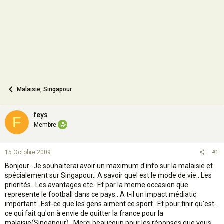
n
Malaisie, Singapour
feys
F
Membre
15 Octobre 2009
#1
Bonjour.. Je souhaiterai avoir un maximum d'info sur la malaisie et
spécialement sur Singapour.. A savoir quel est le mode de vie.. Les
priorités.. Les avantages etc.. Et par la meme occasion que
represente le football dans ce pays.. A t-il un impact médiatic
important.. Est-ce que les gens aiment ce sport.. Et pour finir qu'est-
ce qui fait qu'on à envie de quitter la france pour la
malaisie(Singapour).. Merci beaucoup pour les réponses que vous