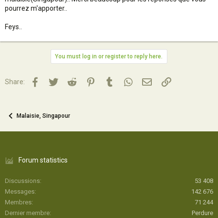
pourrez m'apporter..
Feys..
You must log in or register to reply here.
Facebook
Twitter
Reddit
Pinterest
Tumblr
WhatsApp
Email
Lien
Share:
Malaisie, Singapour
Forum statistics
Discussions
53 408
Messages
142 676
Membres
71 244
Dernier membre
Perdure