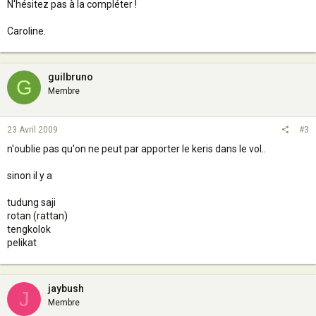
N'hésitez pas à la compléter !
Caroline.
guilbruno
G
Membre
23 Avril 2009
#3
n'oublie pas qu'on ne peut par apporter le keris dans le vol..
sinon il y a
tudung saji
rotan (rattan)
tengkolok
pelikat
jaybush
J
Membre