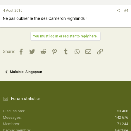
4 Août 2010
#4
Ne pas oublier le thé des Cameron Highlands !
You must log in or register to reply here.
Facebook
Twitter
Reddit
Pinterest
Tumblr
WhatsApp
Email
Lien
Share:
Malaisie, Singapour
Forum statistics
Discussions
53 408
Messages
142 676
Membres
71 244
Dernier membre
Perdure