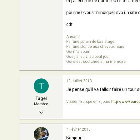
et j'ai écumé de nombreux sites inte
pourriez-vous m'indiquer svp un site 
cdt
Anéanti
Par une putain de bas étage
Par une blonde aux cheveux noirs
Qui m'a souri
Que j'ai suivi au petit jour
Qui s'est scotchée à ma mémoire
10 Juillet 2013
T
Je pense qu'il va falloir faire un tour su
Tagel
Visiter l'Europe en 3 jours
http://www.euro
Membre
25 Avril 2013
12
4 Février 2015
0
Bonjour !
5