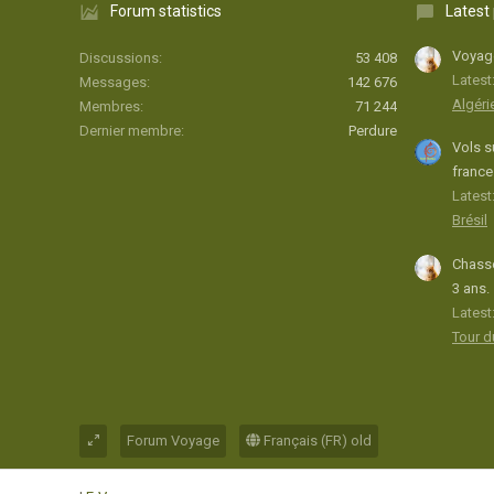
Forum statistics
Latest
Voyage
Discussions
53 408
Latest
Messages
142 676
Algéri
Membres
71 244
Dernier membre
Perdure
Vols s
france
Latest:
Brésil
Chasse
3 ans.
Latest
Tour 
Forum Voyage
Français (FR) old