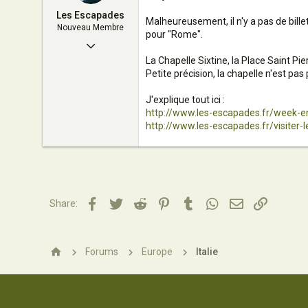
Les Escapades
Europe
Malheureusement, il n'y a pas de bill
Nouveau Membre
pour "Rome".
www.europetrotteur.com
4 Février 2015
La Chapelle Sixtine, la Place Saint Pi
3
Petite précision, la chapelle n'est pas
0
J'explique tout ici :
1
http://www.les-escapades.fr/week-
http://www.les-escapades.fr/visiter-
37
Bordeaux
www.les-escapades.fr
Facebook
Twitter
Reddit
Pinterest
Tumblr
WhatsApp
Email
Lien
Share:
Forums
Europe
Italie