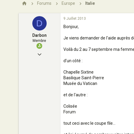
n
Forums
Europe
Italie
9 Juillet 2013
D
Bonjour,
Darbon
Je viens demander de l'aide auprès de 
Membre
Voilà du 2 au 7 septembre ma femme, 
18 Novembre 2008
d'un côté :
11
0
Chapelle Sixtine
Basilique Saint-Pierre
9
Musée du Vatican
Valence (26) France
et de l'autre :
Colisée
Forum
tout ceci avec le coupe file...