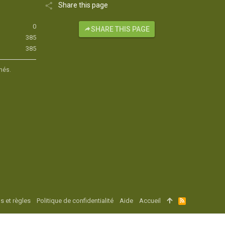
Share this page
0
SHARE THIS PAGE
385
385
hés.
s et règles
Politique de confidentialité
Aide
Accueil
R
S
S