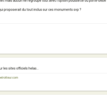
rnet mais aucun ne regroupe tout avec l'option poussette ou porte-bébé
qui proposerait du tout inclus sur ces monuments svp ?
r les sites officiels helas...
petrotteur.com