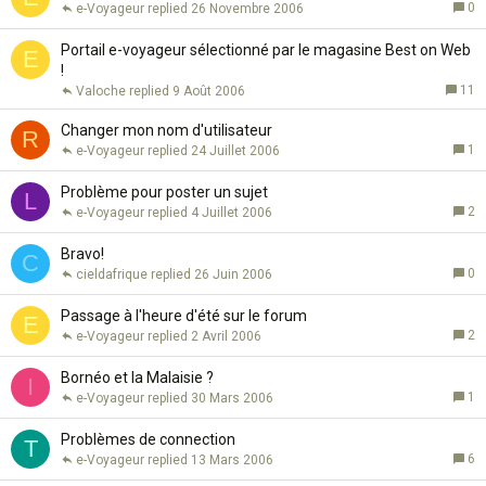
0
e-Voyageur
26 Novembre 2006
Portail e-voyageur sélectionné par le magasine Best on Web
E
!
11
Valoche
9 Août 2006
Changer mon nom d'utilisateur
R
1
e-Voyageur
24 Juillet 2006
Problème pour poster un sujet
L
2
e-Voyageur
4 Juillet 2006
Bravo!
C
0
cieldafrique
26 Juin 2006
Passage à l'heure d'été sur le forum
E
2
e-Voyageur
2 Avril 2006
Bornéo et la Malaisie ?
I
1
e-Voyageur
30 Mars 2006
Problèmes de connection
T
6
e-Voyageur
13 Mars 2006