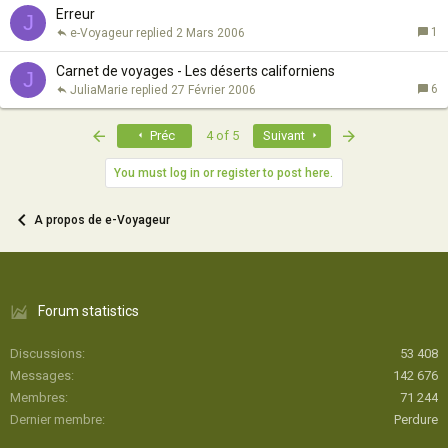
Erreur
J
1
e-Voyageur
2 Mars 2006
Carnet de voyages - Les déserts californiens
J
6
JuliaMarie
27 Février 2006
First
Last
Préc
4 of 5
Suivant
You must log in or register to post here.
A propos de e-Voyageur
Forum statistics
Discussions
53 408
Messages
142 676
Membres
71 244
Dernier membre
Perdure