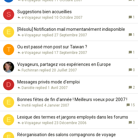
Suggestions bien accueillies
S
1
e-Voyageur
10 Octobre 2007
[Résolu] Notification mail momentanément indisponible
E
1
e-Voyageur
27 Septembre 2007
Ou est passé mon post sur Taiwan ?
T
1
e-Voyageur
17 Septembre 2007
Voyageurs, partagez vos expériences en Europe
0
Fuchinran
20 Juillet 2007
Messages privés mode d'emploi
D
2
Danièle
1 Avril 2007
Bonnes fêtes de fin d’année ! Meilleurs voeux pour 2007 !
E
15
Invité
4 Janvier 2007
Lexique des termes et jargons employés dans les forums
E
3
e-Voyageur
23 Décembre 2006
Réorganisation des salons compagnons de voyage
E