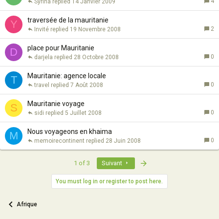
4
Syrina
14 Janvier 2009
traversée de la mauritanie
Y
2
Invité
19 Novembre 2008
place pour Mauritanie
D
0
darjela
28 Octobre 2008
Mauritanie: agence locale
T
0
travel
7 Août 2008
Mauritanie voyage
S
0
sidi
5 Juillet 2008
Nous voyageons en khaima
M
0
memoirecontinent
28 Juin 2008
Last
1 of 3
Suivant
You must log in or register to post here.
Afrique