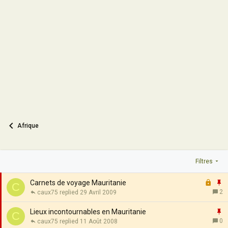
Afrique
Filtres
F
I
Carnets de voyage Mauritanie
C
e
2
caux75
29 Avril 2009
r
p
m
o
I
Lieux incontournables en Mauritanie
C
é
r
0
caux75
11 Août 2008