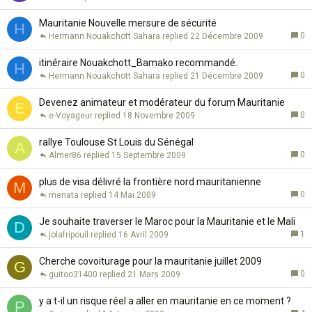
Mauritanie Nouvelle mersure de sécurité
H
0
Hermann Nouakchott Sahara
22 Décembre 2009
itinéraire Nouakchott_Bamako recommandé.
H
0
Hermann Nouakchott Sahara
21 Décembre 2009
Devenez animateur et modérateur du forum Mauritanie
E
0
e-Voyageur
18 Novembre 2009
rallye Toulouse St Louis du Sénégal
A
0
Almer86
15 Septembre 2009
plus de visa délivré la frontière nord mauritanienne
M
0
menata
14 Mai 2009
Je souhaite traverser le Maroc pour la Mauritanie et le Mali
D
1
jolafripouil
16 Avril 2009
Cherche covoiturage pour la mauritanie juillet 2009
G
0
guitoo31400
21 Mars 2009
y a t-il un risque réel a aller en mauritanie en ce moment ?
P