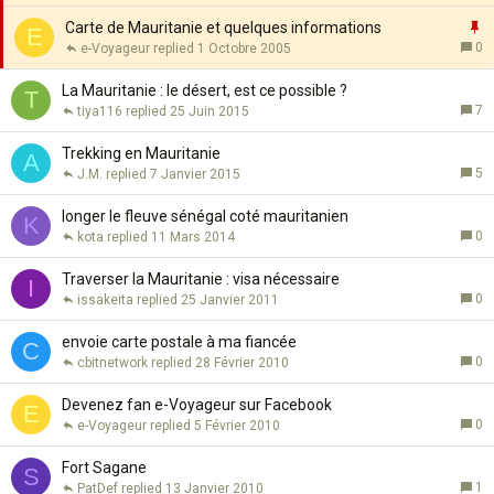
t
p
a
o
I
Carte de Mauritanie et quelques informations
E
n
r
0
e-Voyageur
1 Octobre 2005
t
t
p
e
a
o
La Mauritanie : le désert, est ce possible ?
T
n
r
7
tiya116
25 Juin 2015
t
t
e
a
Trekking en Mauritanie
A
n
5
J.M.
7 Janvier 2015
t
e
longer le fleuve sénégal coté mauritanien
K
0
kota
11 Mars 2014
Traverser la Mauritanie : visa nécessaire
I
0
issakeita
25 Janvier 2011
envoie carte postale à ma fiancée
C
0
cbitnetwork
28 Février 2010
Devenez fan e-Voyageur sur Facebook
E
0
e-Voyageur
5 Février 2010
Fort Sagane
S
1
PatDef
13 Janvier 2010