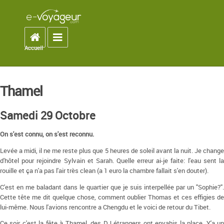
Accueil
Toggle navigation
Accueil
You are here
Thamel
Samedi 29 Octobre
On s'est connu, on s'est reconnu.
Levée a midi, il ne me reste plus que 5 heures de soleil avant la nuit. Je change
d'hôtel pour rejoindre Sylvain et Sarah. Quelle erreur ai-je faite: l'eau sent la
rouille et ça n'a pas l'air très clean (a 1 euro la chambre fallait s'en douter).
C'est en me baladant dans le quartier que je suis interpellée par un "Sophie?".
Cette tête me dit quelque chose, comment oublier Thomas et ces effigies de
lui-même. Nous l'avions rencontre a Chengdu et le voici de retour du Tibet.
Ce soir c'est la fête à Thamel, des DJ étrangers ont envahis la place. Y'a un