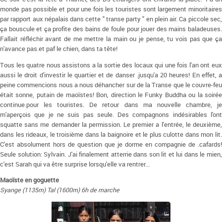
monde pas possible et pour une fois les touristes sont largement minoritaires
par rapport aux népalais dans cette " transe party " en plein air. Ca piccole sec,
ça bouscule et ça profite des bains de foule pour jouer des mains baladeuses.
Fallait réfléchir avant de me mettre la main ou je pense, tu vois pas que ça
n'avance pas.et paf le chien, dans ta tête!
Tous les quatre nous assistons a la sortie des locaux qui une fois l'an ont eux
aussi le droit d'investir le quartier et de danser .jusqu'a 20 heures! En effet, a
peine commencions nous a nous déhancher sur de la Transe que le couvre-feu
était sonne, putain de maoïstes! Bon, direction le Funky Buddha ou la soirée
continue.pour les touristes. De retour dans ma nouvelle chambre, je
m'aperçois que je ne suis pas seule. Des compagnons indésirables l'ont
squatte sans me demander la permission. Le premier a l'entrée, le deuxième,
dans les rideaux, le troisième dans la baignoire et le plus culotte dans mon lit.
C'est absolument hors de question que je dorme en compagnie de .cafards!
Seule solution: Sylvain. J'ai finalement atterrie dans son lit et lui dans le mien,
c'est Sarah qui va être surprise lorsqu'elle va rentrer...
Maoïste en goguette
Syange (1135m) Tal (1600m) 6h de marche