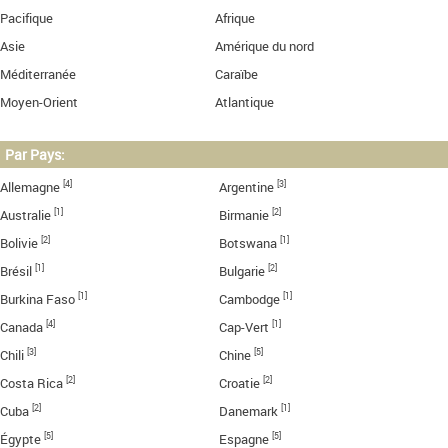
Pacifique
Afrique
Asie
Amérique du nord
Méditerranée
Caraïbe
Moyen-Orient
Atlantique
Par Pays:
[4]
[3]
Allemagne
Argentine
[1]
[2]
Australie
Birmanie
[2]
[1]
Bolivie
Botswana
[1]
[2]
Brésil
Bulgarie
[1]
[1]
Burkina Faso
Cambodge
[4]
[1]
Canada
Cap-Vert
[3]
[5]
Chili
Chine
[2]
[2]
Costa Rica
Croatie
[2]
[1]
Cuba
Danemark
[5]
[5]
Égypte
Espagne