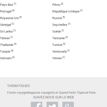
[1]
[2]
Pays-Bas
Pérou
[4]
[1]
Portugal
République tchèque
[5]
[5]
Royaume-Uni
Russie
[1]
[1]
Sénégal
Seychelles
[1]
[1]
Sri Lanka
Suède
[1]
[2]
Taïwan
Tanzanie
[3]
[2]
Thaïlande
Tunisie
[4]
[1]
Turquie
Venezuela
[2]
[1]
Vietnam
Yémen
THEMATIQUES
Forum voyage
Magazine voyage
Où et Quand Partir ?
Spécial Paris
SUIVEZ-NOUS SUR LE WEB