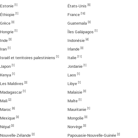
[1]
[5]
Estonie
États-Unis
[1]
[18]
Éthiopie
France
[3]
[3]
Grèce
Guatemala
[1]
[1]
Hongrie
Îles Galápagos
[3]
[4]
Inde
Indonésie
[1]
[3]
Iran
Irlande
[1]
[11]
Israël et territoires palestiniens
Italie
[1]
[1]
Japon
Jordanie
[1]
[1]
Kenya
Laos
[3]
[1]
Les Maldives
Libye
[1]
[3]
Madagascar
Malaisie
[2]
[1]
Mali
Malte
[6]
[1]
Maroc
Mauritanie
[3]
[3]
Mexique
Mongolie
[3]
[3]
Népal
Norvège
[2]
[2]
Nouvelle-Zélande
Papouasie-Nouvelle-Guinée