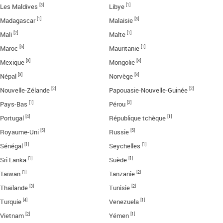
[3]
[1]
Les Maldives
Libye
[1]
[3]
Madagascar
Malaisie
[2]
[1]
Mali
Malte
[6]
[1]
Maroc
Mauritanie
[3]
[3]
Mexique
Mongolie
[3]
[3]
Népal
Norvège
[2]
[2]
Nouvelle-Zélande
Papouasie-Nouvelle-Guinée
[1]
[2]
Pays-Bas
Pérou
[4]
[1]
Portugal
République tchèque
[5]
[5]
Royaume-Uni
Russie
[1]
[1]
Sénégal
Seychelles
[1]
[1]
Sri Lanka
Suède
[1]
[2]
Taïwan
Tanzanie
[3]
[2]
Thaïlande
Tunisie
[4]
[1]
Turquie
Venezuela
[2]
[1]
Vietnam
Yémen