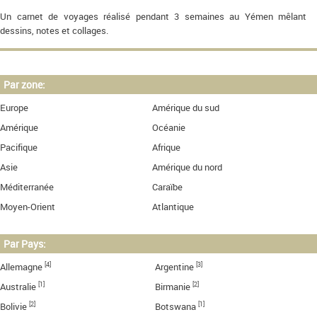
Un carnet de voyages réalisé pendant 3 semaines au Yémen mêlant
dessins, notes et collages.
Par zone:
Europe
Amérique du sud
Amérique
Océanie
Pacifique
Afrique
Asie
Amérique du nord
Méditerranée
Caraïbe
Moyen-Orient
Atlantique
Par Pays:
[4]
[3]
Allemagne
Argentine
[1]
[2]
Australie
Birmanie
[2]
[1]
Bolivie
Botswana