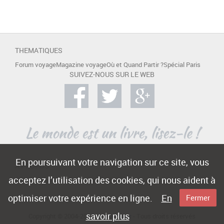
THEMATIQUES
Forum voyage
Magazine voyage
Où et Quand Partir ?
Spécial Paris
SUIVEZ-NOUS SUR LE WEB
En poursuivant votre navigation sur ce site, vous
A PROPOS
acceptez l’utilisation des cookies, qui nous aident à
Contact
Mentions légales
Publicité
optimiser votre expérience en ligne.
En
Fermer
savoir plus
Copyright © 2004-2015 -
e-Voyageur
- Tous droits réservés