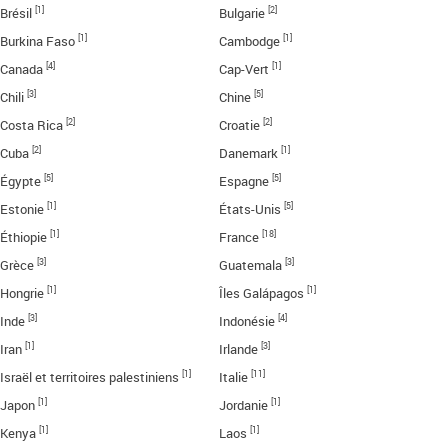
[1]
[2]
Brésil
Bulgarie
[1]
[1]
Burkina Faso
Cambodge
[4]
[1]
Canada
Cap-Vert
[3]
[5]
Chili
Chine
[2]
[2]
Costa Rica
Croatie
[2]
[1]
Cuba
Danemark
[5]
[5]
Égypte
Espagne
[1]
[5]
Estonie
États-Unis
[1]
[18]
Éthiopie
France
[3]
[3]
Grèce
Guatemala
[1]
[1]
Hongrie
Îles Galápagos
[3]
[4]
Inde
Indonésie
[1]
[3]
Iran
Irlande
[1]
[11]
Israël et territoires palestiniens
Italie
[1]
[1]
Japon
Jordanie
[1]
[1]
Kenya
Laos