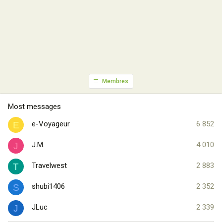
Membres
Most messages
e-Voyageur
6 852
E
J.M.
4 010
J
Travelwest
2 883
T
shubi1406
2 352
S
JLuc
2 339
J