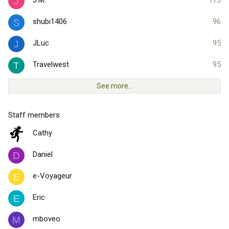
J.M.
113
J
shubi1406
96
S
JLuc
95
J
Travelwest
95
T
See more…
Staff members
Cathy
Daniel
D
e-Voyageur
E
Eric
E
mboveo
M