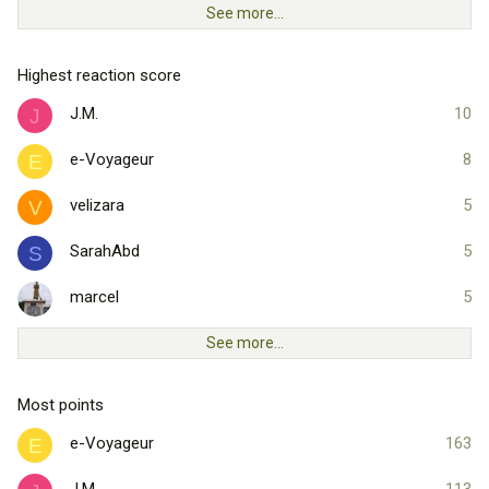
See more…
Highest reaction score
J.M.
10
J
e-Voyageur
8
E
velizara
5
V
SarahAbd
5
S
marcel
5
See more…
Most points
e-Voyageur
163
E