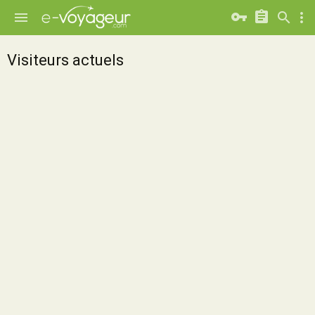
Visiteurs actuels