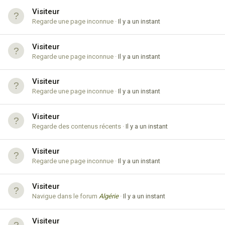
Visiteur
Regarde une page inconnue
Il y a un instant
Visiteur
Regarde une page inconnue
Il y a un instant
Visiteur
Regarde une page inconnue
Il y a un instant
Visiteur
Regarde des contenus récents
Il y a un instant
Visiteur
Regarde une page inconnue
Il y a un instant
Visiteur
Navigue dans le forum
Algérie
Il y a un instant
Visiteur