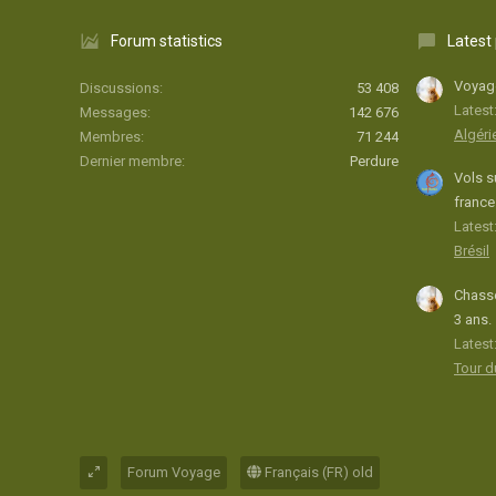
Forum statistics
Latest
Voyage
Discussions
53 408
Latest
Messages
142 676
Algéri
Membres
71 244
Dernier membre
Perdure
Vols s
france
Latest:
Brésil
Chasse
3 ans.
Latest
Tour 
Forum Voyage
Français (FR) old