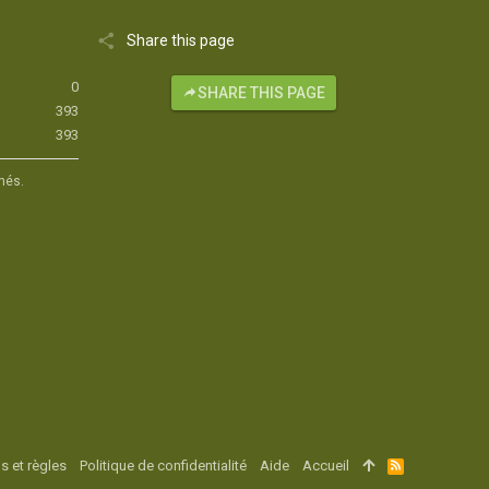
Share this page
0
SHARE THIS PAGE
393
393
hés.
s et règles
Politique de confidentialité
Aide
Accueil
R
S