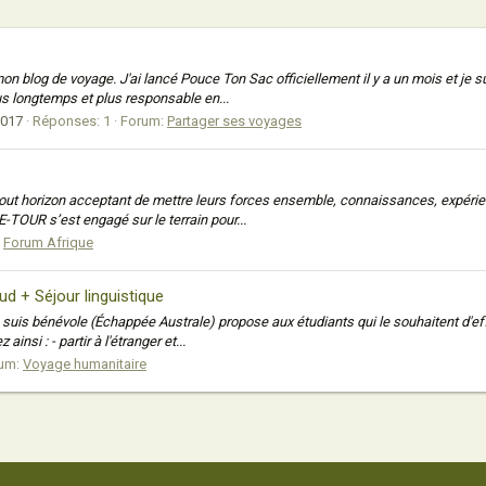
 blog de voyage. J'ai lancé Pouce Ton Sac officiellement il y a un mois et je suis
us longtemps et plus responsable en...
2017
Réponses: 1
Forum:
Partager ses voyages
t horizon acceptant de mettre leurs forces ensemble, connaissances, expérience
E-TOUR s’est engagé sur le terrain pour...
:
Forum Afrique
ud + Séjour linguistique
 je suis bénévole (Échappée Australe) propose aux étudiants qui le souhaitent d'e
nsi : - partir à l'étranger et...
um:
Voyage humanitaire