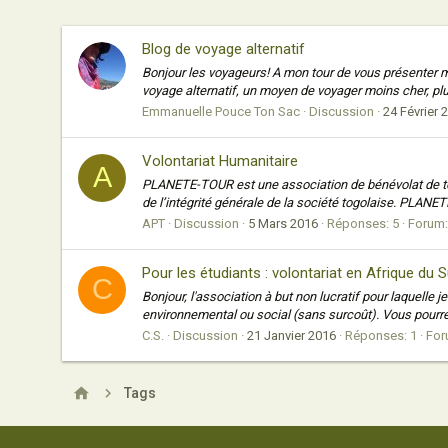
Blog de voyage alternatif
Bonjour les voyageurs! A mon tour de vous présenter mon
voyage alternatif, un moyen de voyager moins cher, pl
Emmanuelle Pouce Ton Sac
Discussion
24 Février 
Volontariat Humanitaire
A
PLANETE-TOUR est une association de bénévolat de tou
de l’intégrité générale de la société togolaise. PLANET
APT
Discussion
5 Mars 2016
Réponses: 5
Forum
Pour les étudiants : volontariat en Afrique du S
C
Bonjour, l'association à but non lucratif pour laquelle
environnemental ou social (sans surcoût). Vous pourrez ai
C.S.
Discussion
21 Janvier 2016
Réponses: 1
For
Tags