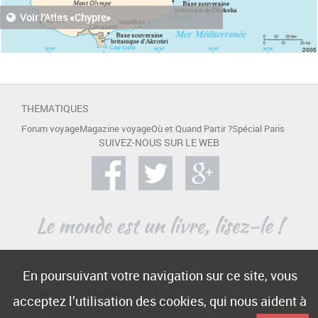
Voir l'Atlas «Chypre»
THEMATIQUES
Forum voyage
Magazine voyage
Où et Quand Partir ?
Spécial Paris
SUIVEZ-NOUS SUR LE WEB
A PROPOS
En poursuivant votre navigation sur ce site, vous
Contact
Mentions légales
Publicité
acceptez l’utilisation des cookies, qui nous aident à