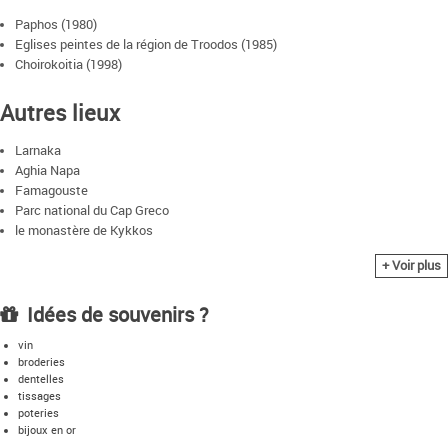
Paphos (1980)
Eglises peintes de la région de Troodos (1985)
Choirokoitia (1998)
Autres lieux
Larnaka
Aghia Napa
Famagouste
Parc national du Cap Greco
le monastère de Kykkos
Kourion
+ Voir plus
La commanderie des templiers Kolossi
Idées de souvenirs ?
vin
broderies
dentelles
tissages
poteries
bijoux en or
soie