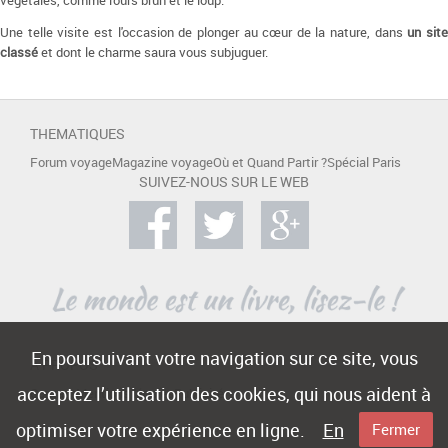
végétales, comme l'ours brun et le loup.
Une telle visite est l'occasion de plonger au cœur de la nature, dans
un sit
classé
et dont le charme saura vous subjuguer.
THEMATIQUES
Forum voyage
Magazine voyage
Où et Quand Partir ?
Spécial Paris
SUIVEZ-NOUS SUR LE WEB
En poursuivant votre navigation sur ce site, vous
A PROPOS
acceptez l’utilisation des cookies, qui nous aident à
Contact
Mentions légales
Publicité
optimiser votre expérience en ligne.
En
Fermer