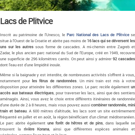
Lacs de Plitvice
Inscrit au patrimoine de l'Unesco, le
Parc National des Lacs de Plitvice
se
situe à l'Ouest de la Croatie et abrite pas moins de
16 lacs qui se déversent les
uns sur les autres
sous forme de cascades. A mi-chemin entre Zagreb et
Zadar, le plus ancien parc national du Sud de l'Europe, créé en 1949, recouvre
une superficie de 296 kilomètres carrés. On peut ainsi y admirer
92 cascade
dont l'eau est d'une limpidité inouïe.
Même si la baignade y est interdite, de nombreuses activités s'offrent à vous,
notamment pour
les férus de randonnées
. Un mini train est mis à votr
disposition pour atteindre les différentes zones. Le parc recèle également
un
accès aux bateaux électriques
, pour traverser les lacs, ainsi que des sentier
aménagés. Ainsi, vous avez le choix entre différents itinéraires de randonnée
d'une durée de 2 à 8 heures, mais vous pouvez aussi
combiner randonnée, min
train et bateau
. A 600 mètres d'altitude, les lacs sont un site extrêmement
fréquenté en juillet et en août, la région bénéficiant d'un climat méditerranéen.
Le parc abrite également
une forêt de hêtres et de pins
, dans laquelle s
trouvent la
rivière Korana
, ainsi que différentes espèces animales e