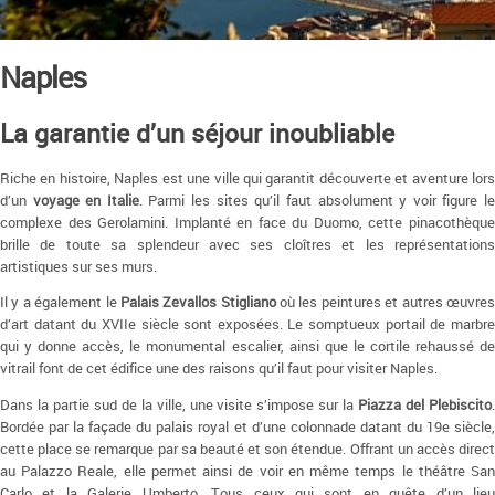
Naples
La garantie d’un séjour inoubliable
Riche en histoire, Naples est une ville qui garantit découverte et aventure lors
d’un
voyage en Italie
. Parmi les sites qu’il faut absolument y voir figure l
complexe des Gerolamini. Implanté en face du Duomo, cette pinacothèque
brille de toute sa splendeur avec ses cloîtres et les représentations
artistiques sur ses murs.
Il y a également le
Palais Zevallos Stigliano
où les peintures et autres œuvre
d’art datant du XVIIe siècle sont exposées. Le somptueux portail de marbre
qui y donne accès, le monumental escalier, ainsi que le cortile rehaussé de
vitrail font de cet édifice une des raisons qu’il faut pour visiter Naples.
Dans la partie sud de la ville, une visite s’impose sur la
Piazza del Plebiscito
Bordée par la façade du palais royal et d’une colonnade datant du 19e siècle,
cette place se remarque par sa beauté et son étendue. Offrant un accès direct
au Palazzo Reale, elle permet ainsi de voir en même temps le théâtre San
Carlo et la Galerie Umberto. Tous ceux qui sont en quête d’un lieu