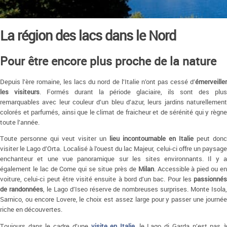
La région des lacs dans le Nord
Pour être encore plus proche de la nature
Depuis l’ère romaine, les lacs du nord de l’Italie n’ont pas cessé d’
émerveiller
les visiteurs
. Formés durant la période glaciaire, ils sont des plus
remarquables avec leur couleur d’un bleu d’azur, leurs jardins naturellement
colorés et parfumés, ainsi que le climat de fraicheur et de sérénité qui y règne
toute l’année.
Toute personne qui veut visiter un
lieu incontournable en Italie
peut donc
visiter le Lago d’Orta. Localisé à l’ouest du lac Majeur, celui-ci offre un paysage
enchanteur et une vue panoramique sur les sites environnants. Il y a
également le lac de Come qui se situe près de
Milan
. Accessible à pied ou e
voiture, celui-ci peut être visité ensuite à bord d’un bac. Pour les
passionnés
de randonnées
, le Lago d’Iseo réserve de nombreuses surprises. Monte Isola
Sarnico, ou encore Lovere, le choix est assez large pour y passer une journée
riche en découvertes.
Toujours dans le cadre d’une
visite en Italie
, le Lago di Garda n’est pas 