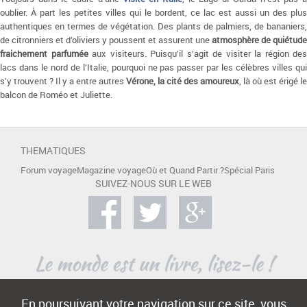
oublier. À part les petites villes qui le bordent, ce lac est aussi un des plus
authentiques en termes de végétation. Des plants de palmiers, de bananiers,
de citronniers et d’oliviers y poussent et assurent une
atmosphère de quiétude
fraichement parfumée
aux visiteurs. Puisqu’il s’agit de visiter la région des
lacs dans le nord de l’Italie, pourquoi ne pas passer par les célèbres villes qui
s’y trouvent ? Il y a entre autres
Vérone, la cité des amoureux
, là où est érigé le
balcon de Roméo et Juliette.
THEMATIQUES
Forum voyage
Magazine voyage
Où et Quand Partir ?
Spécial Paris
SUIVEZ-NOUS SUR LE WEB
En poursuivant votre navigation sur ce site, vous