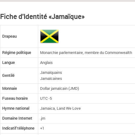
Fiche d'Identité «Jamaïque»
Drapeau
Régime politique
Monarchie parlementaire, membre du Commonwealth
Langue
Anglais
Jamaïquains
Gentilé
Jamaïcaines
Monnaie
Dollar jamaïcain (JMD)
Fuseau horaire
UTC -5
Hymne national
Jamaica, Land We Love
Domaine Internet
.jm
Indicatif téléphone
+1