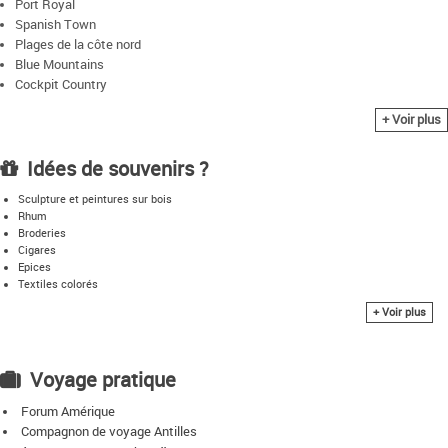
Port Royal
Spanish Town
Plages de la côte nord
Blue Mountains
Cockpit Country
Cascades de Dunns River
+ Voir plus
Ochos Rios
Le Rio Grande
Idées de souvenirs ?
Black River
Sculpture et peintures sur bois
Rhum
Broderies
Cigares
Epices
Textiles colorés
CD de reggae
+ Voir plus
Voyage pratique
Forum Amérique
Compagnon de voyage Antilles