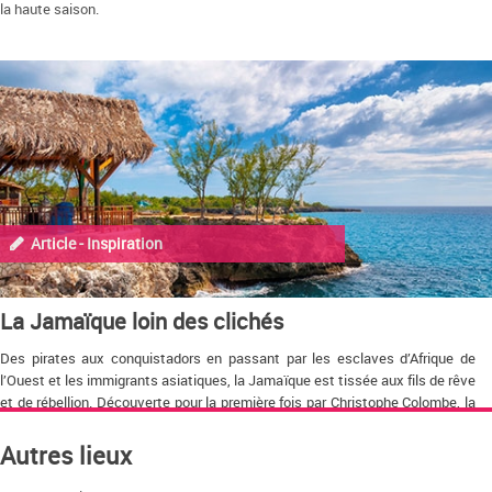
la haute saison.
Article - Inspiration
La Jamaïque loin des clichés
Des pirates aux conquistadors en passant par les esclaves d’Afrique de
l’Ouest et les immigrants asiatiques, la Jamaïque est tissée aux fils de rêve
et de rébellion. Découverte pour la première fois par Christophe Colombe, la
région cumule un passé tumultueux aux récits et figures légendaires. Pas
étonnant, qu’elle ait inspiré le créateur de la Saga James Bond.
Autres lieux