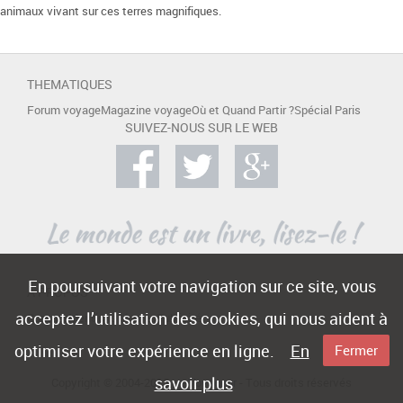
animaux vivant sur ces terres magnifiques.
THEMATIQUES
Forum voyage
Magazine voyage
Où et Quand Partir ?
Spécial Paris
SUIVEZ-NOUS SUR LE WEB
En poursuivant votre navigation sur ce site, vous
A PROPOS
acceptez l’utilisation des cookies, qui nous aident à
Contact
Mentions légales
Publicité
optimiser votre expérience en ligne.
En
Fermer
savoir plus
Copyright © 2004-2015 -
e-Voyageur
- Tous droits réservés