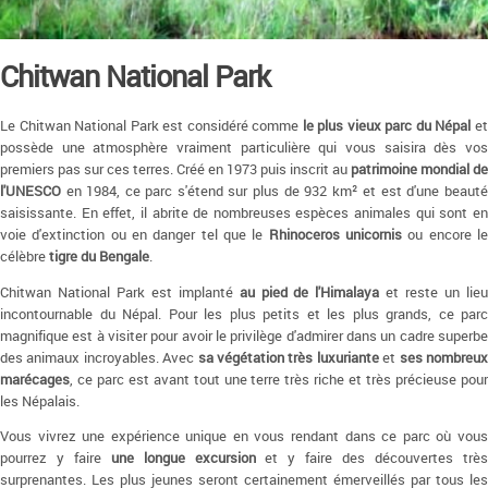
Chitwan National Park
Le Chitwan National Park est considéré comme
le plus vieux parc du Népal
e
possède une atmosphère vraiment particulière qui vous saisira dès vos
premiers pas sur ces terres. Créé en 1973 puis inscrit au
patrimoine mondial de
l'UNESCO
en 1984, ce parc s'étend sur plus de 932 km² et est d'une beauté
saisissante. En effet, il abrite de nombreuses espèces animales qui sont en
voie d'extinction ou en danger tel que le
Rhinoceros unicornis
ou encore l
célèbre
tigre du Bengale
.
Chitwan National Park est implanté
au pied de l'Himalaya
et reste un lie
incontournable du Népal. Pour les plus petits et les plus grands, ce parc
magnifique est à visiter pour avoir le privilège d'admirer dans un cadre superbe
des animaux incroyables. Avec
sa végétation très luxuriante
et
ses nombreu
marécages
, ce parc est avant tout une terre très riche et très précieuse pour
les Népalais.
Vous vivrez une expérience unique en vous rendant dans ce parc où vous
pourrez y faire
une longue excursion
et y faire des découvertes trè
surprenantes. Les plus jeunes seront certainement émerveillés par tous les