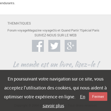
endurants.
THEMATIQUES
Forum voyage
Magazine voyage
Où et Quand Partir ?
Spécial Paris
SUIVEZ-NOUS SUR LE WEB
En poursuivant votre navigation sur ce site, vous
A PROPOS
acceptez l’utilisation des cookies, qui nous aident à
Contact
Mentions légales
Publicité
optimiser votre expérience en ligne.
En
Fermer
savoir plus
Copyright © 2004-2015 -
e-Voyageur
- Tous droits réservés