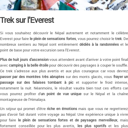
Trek sur l'Everest
Si vous souhaitez découvrir le Népal autrement et notamment le célèbre
Everest pour faire
le plein de sensations fortes
, vous pourrez choisir le
trek
. D
nombreux sentiers au Népal sont entièrement
dédiés à la randonnées
et l
point de base pour votre excursion sera l'Everest.
Plus de huit jours d'ascension
vous attendent avant d'arriver à votre point fina
avec
camping à la belle étoile
pour découvrir des paysages à couper le souffle
Ce trek s'adresse aux plus avertis et aux plus courageux car vous devrez
passer par des montées très abruptes
sur des monts glacés, vous
frayer u
passage sur des falaises tombant à pic
et supporter le froid intense
notamment la nuit. Néanmoins, le résultat vaudra bien tout ces efforts car
vous pourrez profiter d'
un point de vue unique
sur le Népal et la chaîn
montagneuse de l'Himalaya.
Un séjour qui promet d'être
riche en émotions
mais que vous ne regrettere
pas d'avoir fait durant votre voyage au Népal. Une expérience unique à vivre
pour faire
le plein de sensations fortes et de paysages merveilleux
, mai
fortement conseillée pour les plus avertis,
les plus sportifs
et les plu