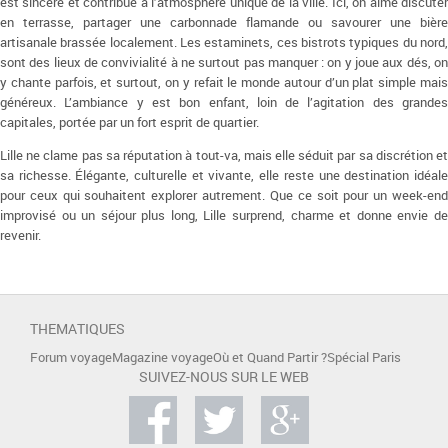
est sincère et contribue à l’atmosphère unique de la ville. Ici, on aime discuter
en terrasse, partager une carbonnade flamande ou savourer une bière
artisanale brassée localement. Les estaminets, ces bistrots typiques du nord,
sont des lieux de convivialité à ne surtout pas manquer : on y joue aux dés, on
y chante parfois, et surtout, on y refait le monde autour d’un plat simple mais
généreux. L’ambiance y est bon enfant, loin de l’agitation des grandes
capitales, portée par un fort esprit de quartier.
Lille ne clame pas sa réputation à tout-va, mais elle séduit par sa discrétion et
sa richesse. Élégante, culturelle et vivante, elle reste une destination idéale
pour ceux qui souhaitent explorer autrement. Que ce soit pour un week-end
improvisé ou un séjour plus long, Lille surprend, charme et donne envie de
revenir.
THEMATIQUES
Forum voyage
Magazine voyage
Où et Quand Partir ?
Spécial Paris
SUIVEZ-NOUS SUR LE WEB