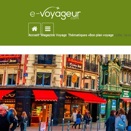
Accueil
Toggle navigation
Accueil
»
Magazine Voyage
»
Thématiques »
Bon plan voyage
» Lille : la
You are here