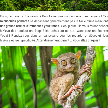
Enfin, terminez votre séjour à Bohol avec une mignonnerie… les tarsiers ! Ces
minuscules primates
ne dépassent généralement pas la taille d’une main, on
une grosse tête et d’immenses yeux ronds
. A coup sûre, ils vous feront pense
à
Yoda
(les tarsiers ont inspiré les créateurs de Star Wars pour représenter
Yoda) ! Rendez-vous dans un sanctuaire pour les regarder et découvrir leur
histoire et leur spécificité.
Attendrissement garanti… vous allez craquer
!!