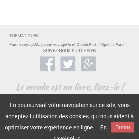
THEMATIQUES
Forum voyage
Magazine voyage
Où et Quand Partir ?
Spécial Paris
SUIVEZ-NOUS SUR LE WEB
En poursuivant votre navigation sur ce site, vous
A PROPOS
acceptez l’utilisation des cookies, qui nous aident à
Contact
Mentions légales
Publicité
optimiser votre expérience en ligne.
En
Fermer
savoir plus
Copyright © 2004-2015 -
e-Voyageur
- Tous droits réservés